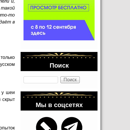
ели и,
 такой
что-то
даёт в
 только
Поиск
русском
Поиск
у у шеи
й скрыт
Мы в соцсетях
опыток