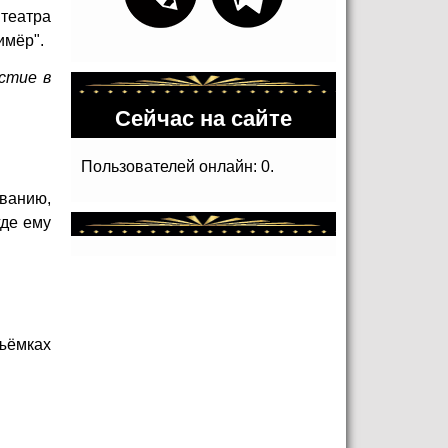
 театра
имёр".
стие в
Сейчас на сайте
Пользователей онлайн: 0.
иванию,
где ему
ъёмках