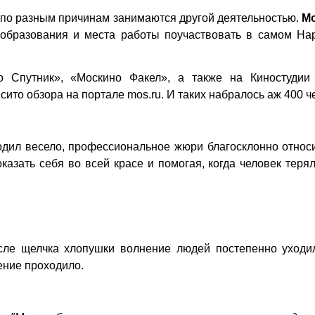
о, по разным причинам занимаются другой деятельностью.
М
 образования и места работы поучаствовать в самом На
о Спутник», «Москино Факел», а также на Киностудии
сито обзора на портале mos.ru. И таких набралось аж 400 ч
ходил весело, профессиональное жюри благосклонно относ
азать себя во всей красе и помогая, когда человек теря
сле щелчка хлопушки волнение людей постепенно уходил
ение проходило.