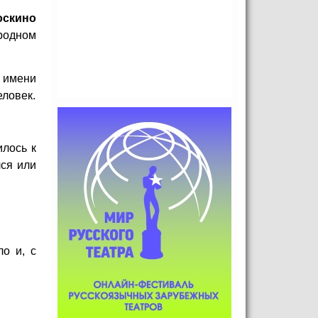
оскино
родном
 имени
еловек.
илось к
лся или
о и, с