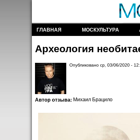
ГЛАВНАЯ
МОСКУЛЬТУРА
Разделы сайта
Археология необита
Опубликовано
ср, 03/06/2020 - 12
Автор отзыва:
Михаил Брацило