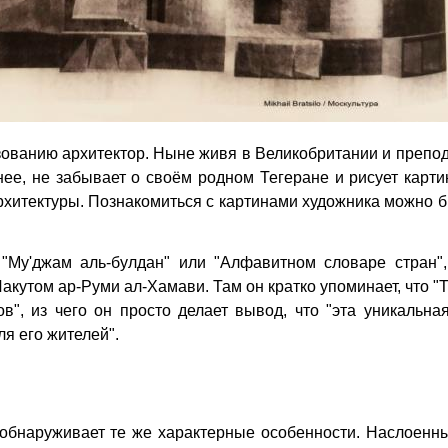
ованию архитектор. Ныне живя в Великобритании и препо
ее, не забывает о своём родном Тегеране и рисует карти
архитектуры. Познакомиться с картинами художника можно 
"Му'джам аль-булдан" или "Алфавитном словаре стран", 
акутом ар-Руми ал-Хамави. Там он кратко упоминает, что "
в", из чего он просто делает вывод, что "эта уникальна
я его жителей".
 обнаруживает те же характерные особенности. Наслоенн