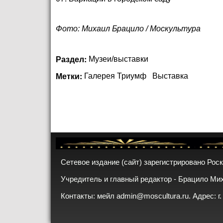
Фото: Михаил Брацило / Москультура
Раздел:
Музеи/выставки
Метки:
Галерея Триумф
Выставка
Сетевое издание (сайт) зарегистрировано Рос
Учредитель и главный редактор - Брацило Ми
Контакты: мейл
admin@moscultura.ru
. Адрес: г