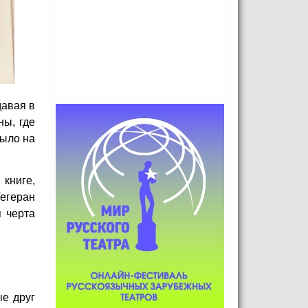
давая в
ны, где
было на
книге,
Тегеран
я черта
ые друг