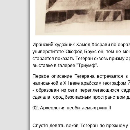
Иранский художник Хамед Хосрави по образ
универститете Оксфод Брукс он, тем не мен
старается показать Тегеран сквозь призму 
выставке в галерее "Триумф".
Первое описание Тегерана встречается в 
написанной в XII веке арабским географом Й
- образован из сети переплетающихся садо
сделала город безопасным пространством дл
02. Археология необитаемых руин II
Спустя девять веков Тегеран по-прежнему