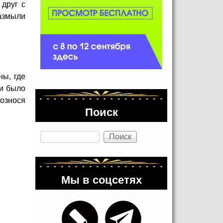
 друг с
азмыли
ны, где
ни было
ознося
Поиск
Поиск
Мы в соцсетях