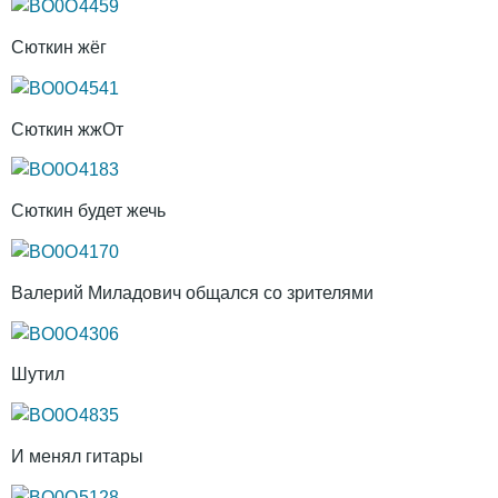
Сюткин жёг
Сюткин жжОт
Сюткин будет жечь
Валерий Миладович общался со зрителями
Шутил
И менял гитары