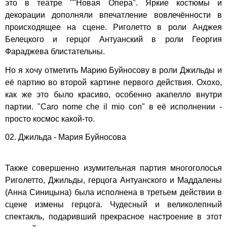
это в театре
""Новая Опера"
. Яркие костюмы и
декорации дополняли впечатление вовлечённости в
происходящее на сцене. Риголетто в роли Анджея
Белецкого и герцог Антуанский в роли Георгия
Фараджева блистательны.
Но я хочу отметить Марию Буйносову в роли Джильды и
её партию во второй картине первого действия. Охохо,
как же это было красиво, особенно акапелло внутри
партии. "Caro nome che il mio con" в её исполнении -
просто космос какой-то.
02. Джильда - Мария Буйносова
Также совершенно изумительная партия многоголосья
Риголетто, Джильды, герцога Антуанского и Маддалены
(Анна Синицына) была исполнена в третьем действии в
сцене измены герцога. Чудесный и великолепный
спектакль, подаривший прекрасное настроение в этот