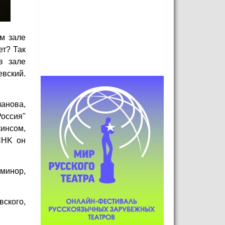
м зале
ет? Так
в зале
вский.
анова,
оссия"
инсом,
NHK он
минор,
вского,