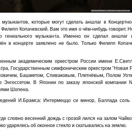
 музыкантов, которые могут сделать аншлаг в Концертно
 Филипп Копачевский. Вам это имя о чём-нибудь говорит. Н
го гениального музыканта. Именно он сделал аншлаг 
мён в концерте заявлено не было. Только Филипп Копаче
венным академическим оркестром России имени Е.Светл
тра, Государственным симфоническим оркестром "Новая Р
повичем, Башметом, Спиваковым, Плетнёвым, Полом Уотк
е Энгессетом. В Японии по заказу японской компании 
иями Шопена.
едений И.Брамса: Интермеццо си минор, Баллада соль 
де словно весенний дождь с грозой лился на залом Чайко
онко ударялись об оконное стекло и скатывались на землю.