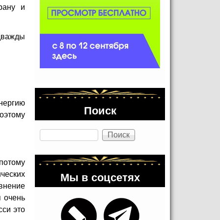
рану и
 дважды
нергию
Поиск
Поэтому
Поиск
потому
Мы в соцсетях
ческих
внение
я очень
сси это