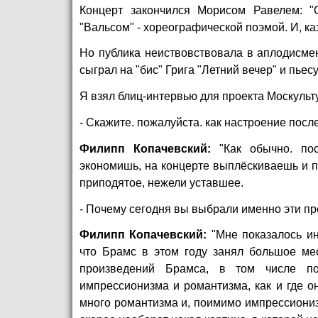
Концерт закончился Морисом Равелем: "
"Вальсом" - хореографической поэмой. И, каз
Но публика неиствовствовала в аплодисме
сыграл на "бис" Грига "Летний вечер" и пьес
Я взял блиц-интервью для проекта
Москульт
- Скажите. пожалуйста. как настроение посл
Филипп Копачевский:
"Как обычно. пос
экономишь, на концерте выплёскиваешь и п
приподятое, нежели уставшее.
- Почему сегодня вы выбрали именно эти п
Филипп Копачевский:
"Мне показалось ин
что Брамс в этом году занял большое ме
произведений Брамса, в том числе по
импрессионизма и романтизма, как и где о
много романтизма и, поимимо импрессионизм