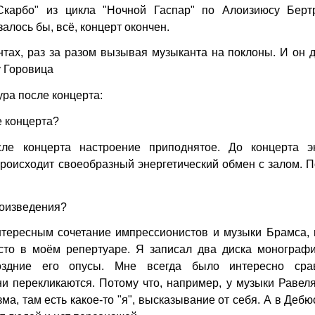
Скарбо" из цикла "Ночной Гаспар" по Алоизиюсу Берт
алось бы, всё, концерт окончен.
нтах, раз за разом вызывая музыканта на поклоны. И он
у Горовица
ура
после концерта:
е концерта?
ле концерта настроение приподнятое. До концерта э
роисходит своеобразный энергетический обмен с залом. 
роизведения?
тересным сочетание импрессионистов и музыки Брамса, 
сто в моём репертуаре. Я записал два диска монографи
здние его опусы. Мне всегда было интересно сра
ни перекликаются. Потому что, например, у музыки Равел
а, там есть какое-то "я", высказывание от себя. А в Дебю