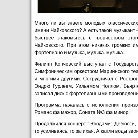
Много ли вы знаете молодых классических
имени Чайковского? А есть такой музыкант -
быстрее знакомьтесь с творчеством это
Чайковского. При этом никаких громких и
фортепиано и музыка, музыка. музыка...
Филипп Копчевский выступал с Государст
Симфоническим оркестром Мариинского теа
и многими другими. Сотрудничал с Ростро
Эндрю Гурлеем, Уильямом Ноллом, Бьярт
записал диск с фортепианными произведен
Программа началась с исполнения произв
Романс фа мажор, Соната №3 фа минор.
Продолжился концерт "Этюдами" Дебюсси, г
то усиливаясь, то затихая. А капли воды зв