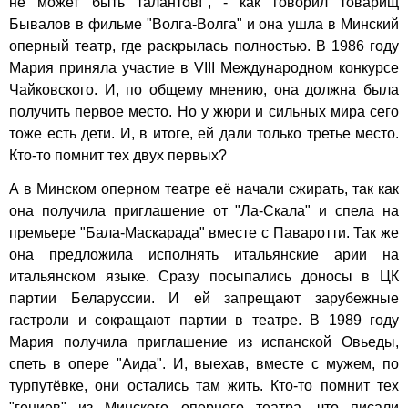
не может быть талантов!", - как говорил товарищ
Бывалов в фильме "Волга-Волга" и она ушла в Минский
оперный театр, где раскрылась полностью. В 1986 году
Мария приняла участие в VIII Международном конкурсе
Чайковского. И, по общему мнению, она должна была
получить первое место. Но у жюри и сильных мира сего
тоже есть дети. И, в итоге, ей дали только третье место.
Кто-то помнит тех двух первых?
А в Минском оперном театре её начали сжирать, так как
она получила приглашение от "Ла-Скала" и спела на
премьере "Бала-Маскарада" вместе с Паваротти. Так же
она предложила исполнять итальянские арии на
итальянском языке. Сразу посыпались доносы в ЦК
партии Беларуссии. И ей запрещают зарубежные
гастроли и сокращают партии в театре. В 1989 году
Мария получила приглашение из испанской Овьеды,
спеть в опере "Аида". И, выехав, вместе с мужем, по
турпутёвке, они остались там жить. Кто-то помнит тех
"гениев" из Минского оперного театра, что писали