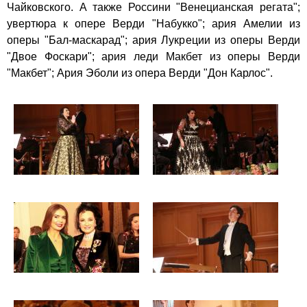
Чайковского. А также Россини "Венецианская регата";
увертюра к опере Верди "Набукко"; ария Амелии из
оперы "Бал-маскарад"; ария Лукреции из оперы Верди
"Двое Фоскари"; ария леди Макбет из оперы Верди
"Макбет"; Ария Эболи из опера Верди "Дон Карлос".