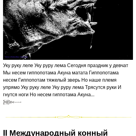
Уку руку леле Уку руру лема Сегодня праздник у девчат
Мы несем гиппопотама Акуна матата Гиппопотама
несем Гиппопотам тяжелый зверь Но наше племя
упрямо Уку руку леле Уку руру лема Трясутся руки И
гнутся ноги Но несем гиппотама Акуна...
II Международный конный