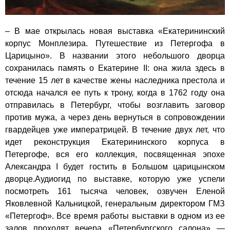
– В мае открылась новая выставка «Екатерининский
корпус Монплезира. Путешествие из Петергофа в
Царицыно». В названии этого небольшого дворца
сохранилась память о Екатерине II: она жила здесь в
течение 15 лет в качестве жены наследника престола и
отсюда начался ее путь к трону, когда в 1762 году она
отправилась в Петербург, чтобы возглавить заговор
против мужа, а через день вернуться в сопровождении
гвардейцев уже императрицей. В течение двух лет, что
идет реконструкция Екатерининского корпуса в
Петергофе, вся его коллекция, посвященная эпохе
Александра I будет гостить в Большом царицынском
дворце.Аудиогид по выставке, которую уже успели
посмотреть 161 тысяча человек, озвучен Еленой
Яковлевной Кальницкой, генеральным директором ГМЗ
«Петергоф». Все время работы выставки в одном из ее
залов проходят вечера «Петербургского салона» —