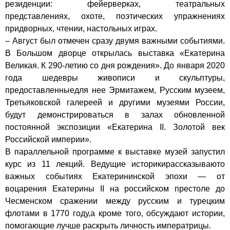
резиденции: фейерверках, театральных
представлениях, охоте, поэтических упражнениях
придворных, чтении, настольных играх.
– Август был отмечен сразу двумя важными событиями.
В Большом дворце открылась выставка «Екатерина
Великая. К 290-летию со дня рождения». До января 2020
года шедевры живописи и скульптуры,
предоставленныедля нее Эрмитажем, Русским музеем,
Третьяковской галереей и другими музеями России,
будут демонстрироваться в залах обновленной
постоянной экспозиции «Екатерина II. Золотой век
Российской империи».
В параллельной программе к выставке музей запустил
курс из 11 лекций. Ведущие историкирассказываюто
важных событиях Екатерининской эпохи — от
воцарения Екатерины II на российском престоле до
Чесменском сражении между русским и турецким
флотами в 1770 году,а кроме того, обсуждают истории,
помогающие лучше раскрыть личность императрицы.