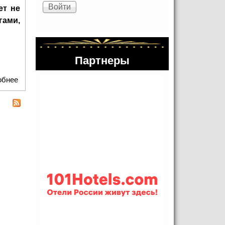
ет не
гами,
Партнеры
обнее
о Фольга на коже: как Гамлет Юры Борисова разрывает
реальность