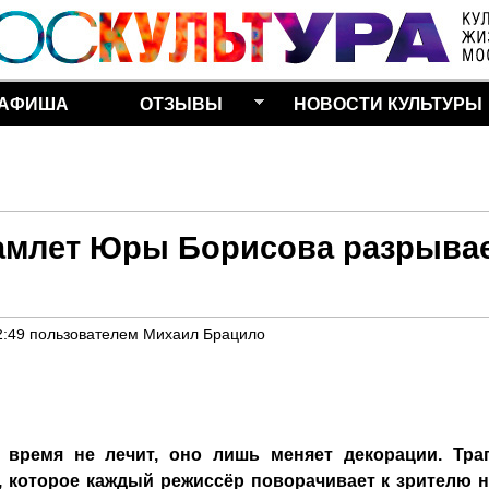
Перейти к основному
содержанию
АФИША
ОТЗЫВЫ
НОВОСТИ КУЛЬТУРЫ
Гамлет Юры Борисова разрыва
2:49
пользователем
Михаил Брацило
: время не лечит, оно лишь меняет декорации. Тра
о, которое каждый режиссёр поворачивает к зрителю 