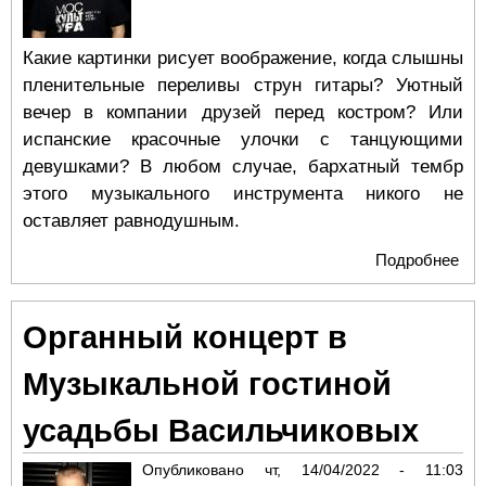
Какие картинки рисует воображение, когда слышны
пленительные переливы струн гитары? Уютный
вечер в компании друзей перед костром? Или
испанские красочные улочки с танцующими
девушками? В любом случае, бархатный тембр
этого музыкального инструмента никого не
оставляет равнодушным.
Подробнее
о В
гит
му
Органный концерт в
сос
Му
Музыкальной гостиной
гос
ус
усадьбы Васильчиковых
Ва
Опубликовано
чт, 14/04/2022 - 11:03