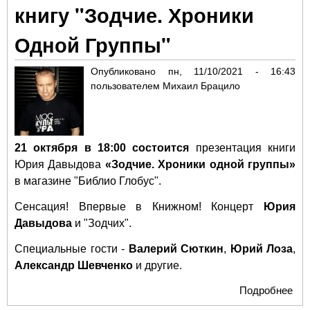
книгу "Зодчие. Хроники
при
на
Одной Группы"
тво
вст
Опубликовано
пн, 11/10/2021 - 16:43
пользователем
Михаил Брацило
21 октября в 18:00 состоится
презентация книги
Юрия Давыдова
«Зодчие. Хроники одной группы»
в магазине "Библио Глобус".
Сенсация! Впервые в Книжном! Концерт
Юрия
Давыдова
и "Зодчих".
Специальные гости -
Валерий Сюткин
,
Юрий Лоза
,
Александр Шевченко
и другие.
Подробнее
о 
Да