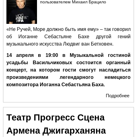
пользователем
Михаил Брацило
«Не Ручей, Море должно быть имя ему» – так говорил
об Иоганне Себастьяне Бахе другой гений
музыкального искусства Людвиг ван Бетховен.
14 апреля в 19:00 в Музыкальной гостиной
усадьбы Васильчиковых состоится органный
концерт, на котором гости смогут насладиться
произведениями легендарного немецкого
композитора Иоганна Себастьяна Баха.
Подробнее
о О
кон
Му
Театр Прогресс Сцена
гос
ус
Армена Джигарханяна
Ва