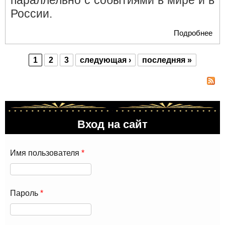
параллельно с событиями в мире и в
России.
Подробнее
о
Му
про
1
2
3
следующая ›
последняя »
Орк
Страницы
KR
"Пр
Эп
Вход на сайт
Имя пользователя
*
Пароль
*