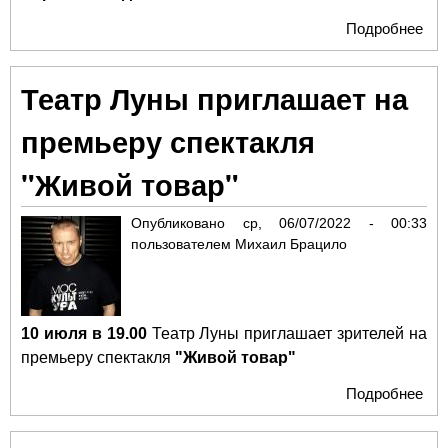
Подробнее
о М
гос
Ва
Театр Луны приглашает на
при
лёг
премьеру спектакля
инс
кон
"Живой товар"
Опубликовано
ср, 06/07/2022 - 00:33
пользователем
Михаил Брацило
10 июля в 19.00
Театр Луны
приглашает зрителей на
премьеру спектакля
"Живой товар"
Подробнее
о Т
Лу
при