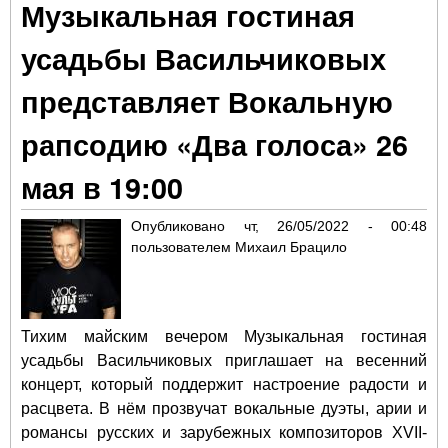
Музыкальная гостиная
на
пре
усадьбы Васильчиковых
спе
"Ж
представляет Вокальную
тов
рапсодию «Два голоса» 26
мая в 19:00
Опубликовано
чт, 26/05/2022 - 00:48
пользователем
Михаил Брацило
Тихим майским вечером Музыкальная гостиная
усадьбы Васильчиковых приглашает на весенний
концерт, который поддержит настроение радости и
расцвета. В нём прозвучат вокальные дуэты, арии и
романсы русских и зарубежных композиторов XVII-