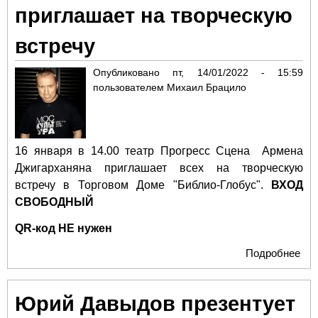
приглашает на творческую
встречу
Опубликовано
пт, 14/01/2022 - 15:59
пользователем
Михаил Брацило
16 января в 14.00 театр
Прогресс Сцена Армена
Джигарханяна
приглашает всех на творческую
встречу в Торговом Доме "Библио-Глобус".
ВХОД
СВОБОДНЫЙ
QR-код НЕ нужен
Подробнее
о Т
Про
Сц
Юрий Давыдов презентует
Ар
Джи