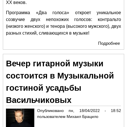
XX веков.
Программа «Два голоса» откроет уникальное
созвучие двух непохожих голосов: контральто
(низкого женского) и тенора (высокого мужского), двух
разных стихий, сливающихся в музыке!
Подробнее
о М
гос
ус
Вечер гитарной музыки
Ва
пре
состоится в Музыкальной
Во
рап
гостиной усадьбы
гол
в 1
Васильчиковых
Опубликовано
пн, 18/04/2022 - 18:52
пользователем
Михаил Брацило