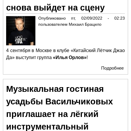
снова выйдет на сцену
Опубликовано
пт, 02/09/2022 - 02:23
пользователем
Михаил Брацило
4 сентября в Москве в клубе «Китайский Лётчик Джао
Да» выступит группа
«Илья Орлов»
!
Подробнее
о П
4-х
лет
Музыкальная гостиная
пе
Ил
усадьбы Васильчиковых
Ор
сно
приглашает на лёгкий
вы
на 
инструментальный