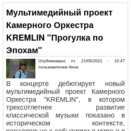
пре
Мультимедийный проект
кни
"Зо
Камерного Оркестра
Хро
Од
KREMLIN "Прогулка по
Гру
Эпохам"
Опубликовано
пт, 21/05/2021 - 10:47
пользователем
Анна
В концерте дебютирует новый
мультимедийный проект Камерного
Оркестра "KREMLIN", в котором
трехсотлетнее развитие
классической музыки показано в
историческом контексте,