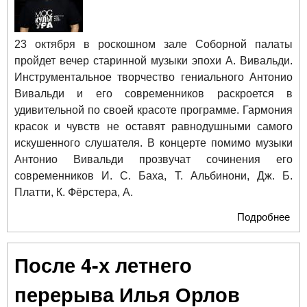
23 октября в роскошном зале Соборной палаты
пройдет вечер старинной музыки эпохи А. Вивальди.
Инструментальное творчество гениального Антонио
Вивальди и его современников раскроется в
удивительной по своей красоте программе. Гармония
красок и чувств не оставят равнодушными самого
искушенного слушателя. В концерте помимо музыки
Антонио Вивальди прозвучат сочинения его
современников И. С. Баха, Т. Альбинони, Дж. Б.
Платти, К. Фёрстера, А.
Подробнее
о 
СТ
МУ
После 4-х летнего
СО
ПА
перерыва Илья Орлов