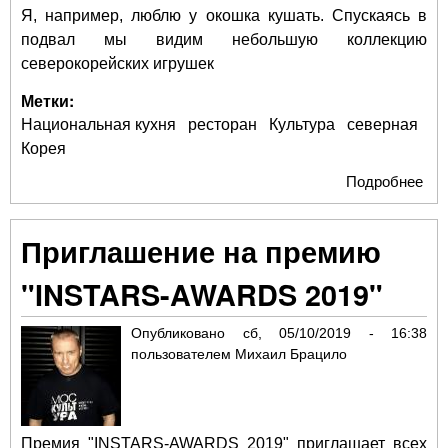
Я, например, люблю у окошка кушать. Спускаясь в
подвал мы видим небольшую коллекцию
северокорейских игрушек
Метки:
Национальная кухня
ресторан
Культура
северная
Корея
Подробнее
о
Пхе
рес
Приглашение на премию
"Ко
по
"INSTARS-AWARDS 2019"
при
кул
Опубликовано
сб, 05/10/2019 - 16:38
Се
пользователем
Михаил Брацило
Кор
Премия "INSTARS-AWARDS 2019" приглашает всех