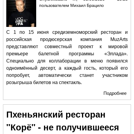
пользователем
Михаил Брацило
С 1 по 15 июня средиземноморский ресторан и
российская продюсерская компания MuzArts
представляют совместный проект к мировой
премьере балетной программы «Эллада».
Специально для коллаборации в меню появился
одноимённый десерт, а каждый гость, который его
попробует, автоматически станет участником
розыгрыша билетов на спектакль.
Подробнее
о Д
«Э
пре
Пхеньянский ресторан
в
рес
"Корё" - не получившееся
Gre
чес