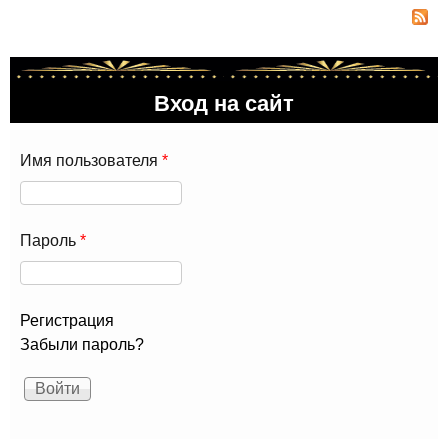
на 
"IN
AW
201
Вход на сайт
Имя пользователя
*
Пароль
*
Регистрация
Забыли пароль?