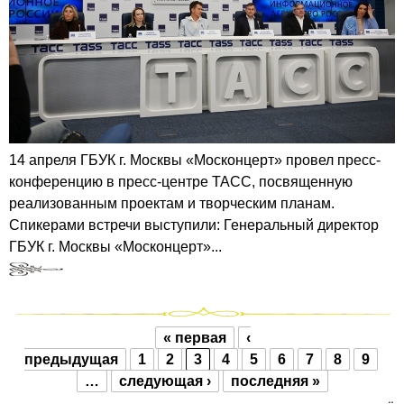
14 апреля ГБУК г. Москвы «Москонцерт» провел пресс-
конференцию в пресс-центре ТАСС, посвященную
реализованным проектам и творческим планам.
Спикерами встречи выступили: Генеральный директор
ГБУК г. Москвы «Москонцерт»...
« первая
‹
Страницы
предыдущая
1
2
3
4
5
6
7
8
9
…
следующая ›
последняя »