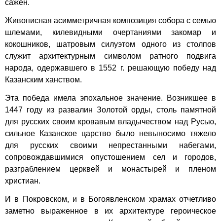
сажен.
Живописная асимметричная композиция собора с семью
шлемами, килевидными очертаниями закомар и
кокошников, шатровым силуэтом одного из столпов
служит архитектурным символом ратного подвига
народа, одержавшего в 1552 г. решающую победу над
Казанским ханством.
Эта победа имела эпохальное значение. Возникшее в
1447 году из развалин Золотой орды, столь памятной
для русских своим кровавым владычеством над Русью,
сильное Казанское царство было невыносимо тяжело
для русских своими непрестанными набегами,
сопровождавшимися опустошением сел и городов,
разграблением церквей и монастырей и пленом
христиан.
И в Покровском, и в Богоявленском храмах отчетливо
заметно выраженное в их архитектуре героическое