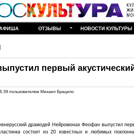
Перейти к основному
содержанию
АФИША
ОТЗЫВЫ
НОВОСТИ КУЛЬТУРЫ
н
ыпустил первый акустически
15:39
пользователем
Михаил Брацило
евнерусский драмодей Нейромонах Феофан выпустил пер
Пластинка состоит из 20 известных и любимых поклонн