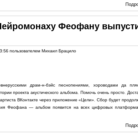
Подр
Нейромонаху Феофану выпуст
03:56
пользователем
Михаил Брацило
внерусскими драм-н-бэйс песнопениями, хороводами да пляс
стории проекта акустического альбома. Помочь очень просто. Дост
артиста ВКонтакте через приложение «Цели». Сбор будет продол
ния Феофана — альбом появится на всех цифровых платформа
Подр