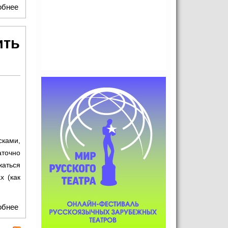
обнее
о Нейромонах Феофан и Anacondaz притоптали Лужники
ить
ками,
аточно
жаться
х (как
обнее
о Поклонники помогут Нейромонаху Феофану выпустить
акустический альбом