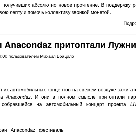
и получивших абсолютно новое прочтение. В поддержку р
ою лепту и помочь коллективу звонкой монетой.
Подр
 Anacondaz притоптали Лужн
9:00
пользователем
Михаил Брацило
них автомобильных концертов на свежем воздухе зажигат
па
Anacondaz
. И они в полном смысле притоптали пар
 собравшейся на автомобильный концерт проекта
L
фан
Anacondaz
фестиваль