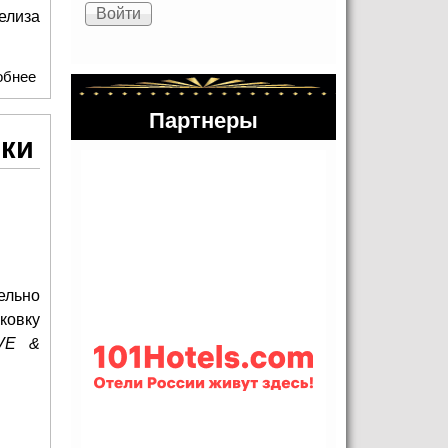
елиза
обнее
о Нейромонах Феофан выпустил первый акустический
альбом
Партнеры
ики
ельно
ковку
IVE &