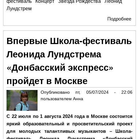
фестиваль
Концерт
Звезда Рождества
Леонид
Лундстрем
Подробнее
о 
уз
доб
Впервые Школа-фестиваль
«Зв
Ро
Леонида Лундстрема
заз
скр
«Донбасский экспресс»
Лу
и д
пройдет в Москве
До
Опубликовано
пт, 05/07/2024 - 22:06
пользователем
Анна
С 22 июля по 1 августа 2024 года в Москве состоится
яркий образовательный и просветительский проект
для молодых талантливых музыкантов – Школа-
фестиваль Леонида Лундстрема «Донбасский