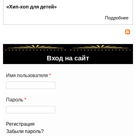
«Хип-хоп для детей»
Подробнее
о А
мер
кул
цен
"Но
Вход на сайт
Имя пользователя
*
Пароль
*
Регистрация
Забыли пароль?