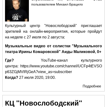
пользователем
Михаил Брацило
Культурный центр "Новослободский" приглашает
зрителей на онлайн-мероприятия, которые пройдут
на неделе с 27 июля по 2 августа:
Музыкальные видео от солистки "Музыкального
театра Ирины Комаровской" Аиды Маликовой, 0+
Где?
YouTube-канал культурного
центра:
https://www.youtube.com/channel/UCFp4tEVSO
p63ZGjMVlRjGeA?view_as=subscriber
Когда?
27 июля 2020, 19:00.
Подробнее
о К
"Но
при
КЦ "Новослободский"
онл