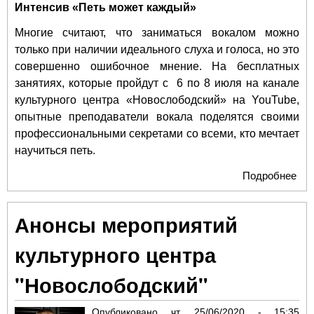
Интенсив «Петь может каждый»
Многие считают, что заниматься вокалом можно
только при наличии идеального слуха и голоса, но это
совершенно ошибочное мнение. На бесплатных
занятиях, которые пройдут с 6 по 8 июля на канале
культурного центра «Новослободский» на YouTube,
опытные преподаватели вокала поделятся своими
профессиональными секретами со всеми, кто мечтает
научиться петь.
Подробнее
о К
"Но
при
Анонсы мероприятий
мас
онл
культурного центра
мер
онл
"Новослободский"
Опубликовано
чт, 25/06/2020 - 15:35