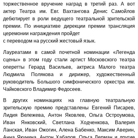
торжественное вручение наград в третий раз. А вот
актер Театра им. Евг. Вахтангова Денис Самойлов
дебютирует в роли ведущего театральной зрительской
премии. По инициативе дирекции премии трансляция
церемонии награждения пройдет
с переводом на русский жестовый язык.
Лауреатами в самой почетной номинации «Легенда
сцены» в этом году стали артист Московского театра
оперетты Герард Васильев, актриса Малого театра
Людмила Полякова и дирижер, художественный
руководитель Большого симфонического оркестра им.
Чайковского Владимир Федосеев.
В других номинациях на главную театральную
зрительскую премию представлены Евгений Писарев,
Лидия Вележева, Антон Яковлев, Ольга Остроумова,
Иван Янковский, Светлана Ходченкова, Валерия
Ланская, Иван Ожогин, Алена Бабенко, Максим Аверин,
Анна Якунина, Антон Хабаров, Ольга Лерман и другие