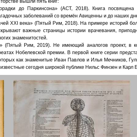
торстве вышли пять книг:
орадки до Паркинсона» (АСТ, 2018). Книга посвящена
агадочных заболеваний со времён Авиценны и до наших дн
чей XXI века» (Пятый Рим, 2018). На примере историй бо
скрывают важные страницы истории врачевания, припод
ногих знаменитостей.
 (Пятый Рим, 2019). Не имеющий аналогов проект, в к
реатах Нобелевской премии. В первой книге серии предс
которых как знаменитые Иван Павлов и Илья Мечников, Гу
неизвестные сегодня широкой публике Нильс Финзен и Карл 