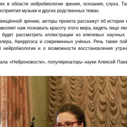
х в области нейробиологии зрения, осязания, слуха. Та
осприятия музыки и других родственных темах.
освящённой зрению, авторы проекта расскажут об истории
озволяет нам познавать красоту этого мира, видеть лицо л
о будет рассмотреть иллюстрации из ключевых научных 
еплера, Аверроэса и современных учёных. Речь также по
й нейробиологии и о возможности восстановления утрач
тала «Нейроновости», популяризаторы науки Алексей Пае