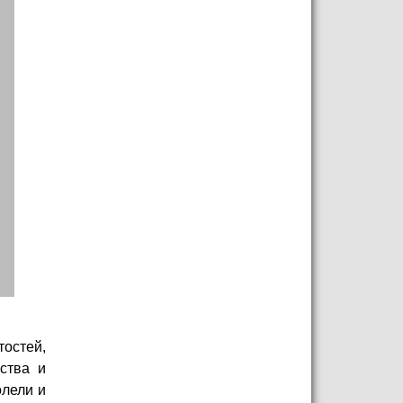
остей,
ства и
олели и