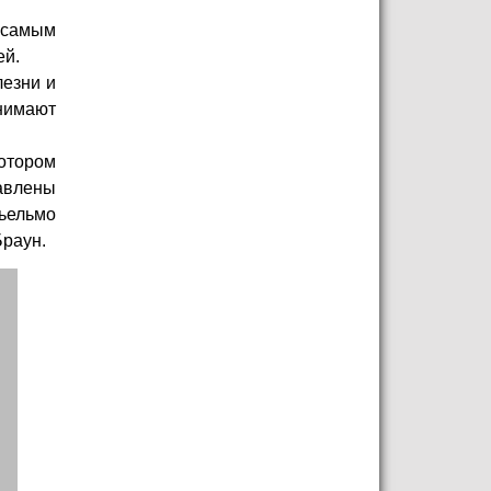
 самым
ей.
лезни и
нимают
отором
тавлены
льельмо
Браун.