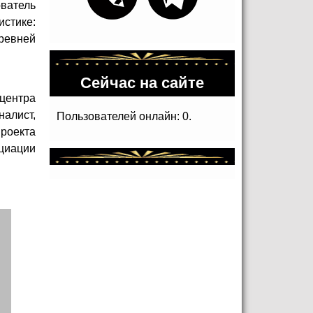
ователь
стике:
Древней
Сейчас на сайте
центра
алист,
Пользователей онлайн: 0.
роекта
циации