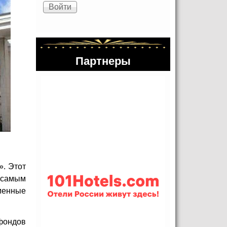
Партнеры
». Этот
 самым
еменные
 фондов