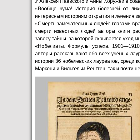
У Алексея Паевского и Анны Хоружей в соав
«Вообще чума! История болезней от лих
интересным историям открытия и лечения з
«Смерть замечательных людей: глазами вра
смерти известных людей авторы книги ра
завесу тайны, за которой скрывается уход м
«Нобелиаты. Формулы успеха. 1901—1910»
авторы рассказывают обо всех учёных лау
истории 36 нобелевских лауреатов, среди 
Маркони и Вильгельм Рёнтген, так и почти 