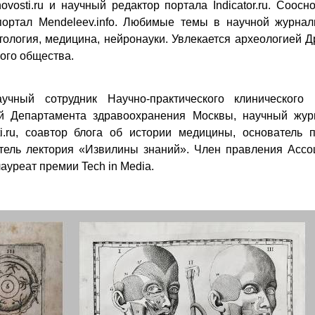
vosti.ru и научный редактор портала Indicator.ru. Соосн
ортал Mendeleev.info. Любимые темы в научной журнали
тология, медицина, нейронауки. Увлекается археологией 
ого общества.
чный сотрудник Научно-практического клинического 
ий Департамента здравоохранения Москвы, научный журн
.ru, соавтор блога об истории медицины, основатель п
тель лектория «Извилины знаний». Член правления Ассо
уреат премии Tech in Media.