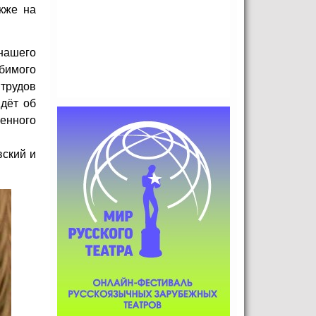
кже на
 нашего
юбимого
трудов
йдёт об
енного
вский и