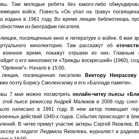
вы. Там молодые ребята без какого-либо обмундиров
немецких войск. Повесть «Он упал на траву» посвящена
 издана в 1961 году. Во время лекции библиотекарь про
обностями из биографии писателя.
лекции, посвященные кино и литературе о войне. 6 мая з
иртуального кинолектория. Там расскажут об
отечест
 военное время, покажут отрывки из них. Главным 
 пойдет о его киноповести «Трижды воскресший» (1960), со
т
“
Орленок
”
». Начало в 15:00.
 лекция, посвященная писателю
Виктору Некрасову
кже поэту Борису Смоленскому и его «Балладе памяти».
квы
7 мая можно посмотреть
онлайн-читку пьесы «Бл
 этой пьесе режиссер Андрей Малюков в 2008 году снял
ыло написано в 1991 году. В нем автор помещает ге
оенных действий 1940-х годов. События происходят в бл
олений. В читке примут участие актеры Сергей Яковлев, 
иссер и педагог Людмила Яковлева, журналист и радиов
ия в 16:00.