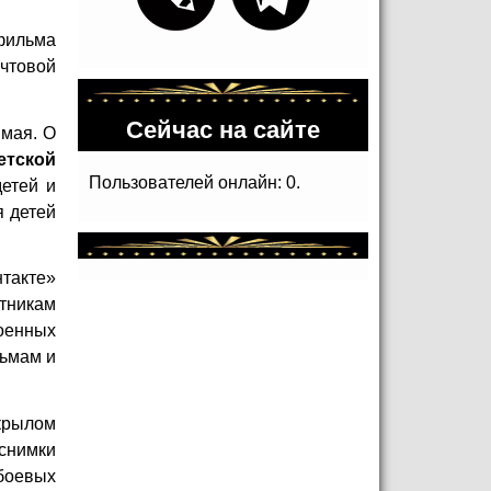
фильма
чтовой
Сейчас на сайте
 мая. О
етской
Пользователей онлайн: 0.
етей и
я детей
нтакте»
стникам
оенных
льмам и
крылом
снимки
боевых