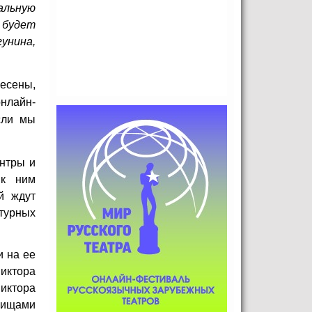
альную
 будет
унина,
несены,
онлайн-
сли мы
нтры и
 к ним
й ждут
турных
и на ее
иктора
Виктора
арищами