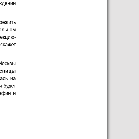
ждении
режить
альном
лекцию-
сскажет
Москвы
ссницы
ась на
и будет
афии и