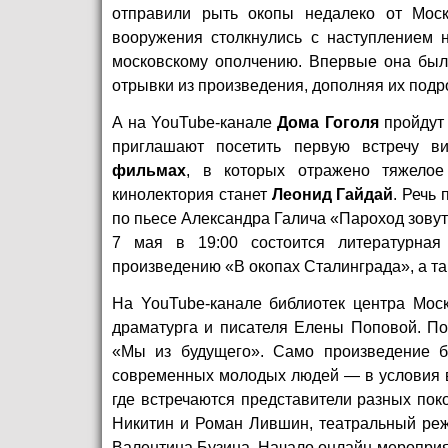
отправили рыть окопы недалеко от Моск
вооружения столкнулись с наступлением 
московскому ополчению. Впервые она была
отрывки из произведения, дополняя их подр
А на
YouTube-канале
Дома Гоголя
пройдут 
приглашают посетить первую встречу в
фильмах
, в которых отражено тяжелое
кинолектория станет
Леонид Гайдай
. Речь
по пьесе Александра Галича «Пароход зову
7 мая в 19:00 состоится литературная
произведению «В окопах Сталинграда», а та
На YouTube-канале
библиотек центра Мос
драматурга и писателя Елены Поповой. По
«Мы из будущего». Само произведение б
современных молодых людей — в условия в
где встречаются представители разных пок
Никитин и Роман Лившин, театральный реж
Валентина Бузина. Начало онлайн-мероприят