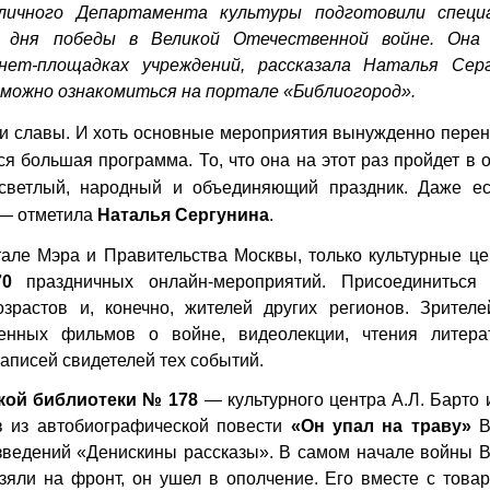
ичного Департамента культуры подготовили специ
о дня победы в Великой Отечественной войне. Она
ет-площадках учреждений, рассказала
Наталья Серг
 можно ознакомиться на
портале «Библиогород»
.
 и славы. И хоть основные мероприятия вынужденно пере
ся большая программа. То, что она на этот раз пройдет в 
светлый, народный и объединяющий праздник. Даже е
 — отметила
Наталья Сергунина
.
але Мэра и Правительства Москвы, только культурные це
70
праздничных онлайн-мероприятий. Присоединиться
растов и, конечно, жителей других регионов. Зрителе
енных фильмов о войне, видеолекции, чтения литера
аписей свидетелей тех событий.
кой библиотеки № 178
— культурного центра А.Л. Барто 
в из автобиографической повести
«Он упал на траву»
В
изведений «Денискины рассказы». В самом начале войны 
взяли на фронт, он ушел в ополчение. Его вместе с тов