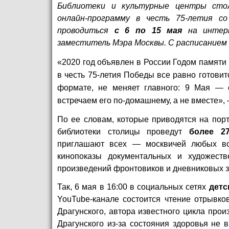
Библиотеки и культурные центры стол
онлайн-программу в честь 75-летия с
проводиться
с 6 по 15 мая
на интерн
заместитель Мэра Москвы.
С расписанием
«2020 год объявлен в России Годом памяти
в честь 75-летия Победы все равно готовит
формате, не меняет главного: 9 Мая — 
встречаем его по-домашнему, а не вместе»,
По ее словам, которые
приводятся
на порт
библиотеки столицы проведут
более 2
приглашают всех — москвичей любых воз
кинопоказы документальных и художеств
произведений фронтовиков и дневниковых з
Так, 6 мая в 16:00 в
социальных сетях
детс
YouTube-канале
состоится чтение отрывко
Драгунского, автора известного цикла про
Драгунского из-за состояния здоровья не 