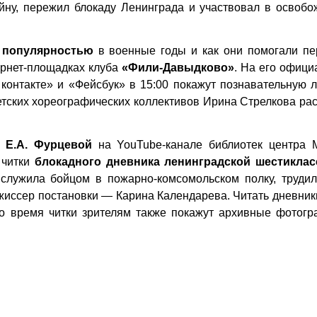
йну, пережил блокаду Ленинграда и участвовал в освобо
 популярностью
в военные годы и как они помогали пе
ернет-площадках клуба
«Фили-Давыдково»
. На его
офици
 контакте»
и
«Фейсбук»
в 15:00 покажут познавательную 
етских хореографических коллективов Ирина Стрелкова ра
Е.А. Фурцевой
на
YouTube-канале
библиотек центра 
 читки
блокадного дневника ленинградской шестикла
служила бойцом в пожарно-комсомольском полку, трудил
жиссер постановки — Карина Календарева. Читать дневник
Во время читки зрителям также покажут архивные фотогр