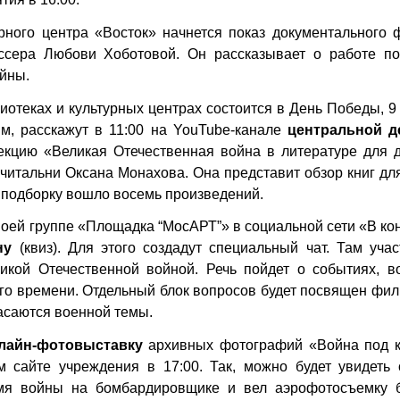
рного центра «Восток» начнется показ документального 
сера Любови Хоботовой. Он рассказывает о работе по
йны.
отеках и культурных центрах состоится в День Победы, 9
ям, расскажут в 11:00 на
YouTube-канале
центральной д
екцию «Великая Отечественная война в литературе для д
читальни Оксана Монахова. Она представит обзор книг дл
 подборку вошло восемь произведений.
своей группе «Площадка
“
МосАРТ
”
» в социальной сети
«В ко
ну
(квиз). Для этого создадут специальный чат. Там уча
икой Отечественной войной. Речь пойдет о событиях, в
ого времени. Отдельный блок вопросов будет посвящен фи
асаются военной темы.
айн-фотовыставку
архивных фотографий «Война под 
м сайте
учреждения в 17:00. Так, можно будет увидеть 
емя войны на бомбардировщике и вел аэрофотосъемку 