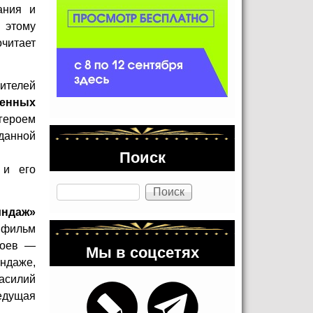
ания и
 этому
читает
рителей
венных
героем
зданной
Поиск
и его
Поиск
индаж»
 фильм
роев —
Мы в соцсетях
индаже,
Василий
едущая