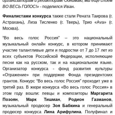
организаторам и редакторам! Обнимаю, мы ещё споём
ВО ВЕСЬ ГОЛОС!»
- поделился Иван.
Финалистами конкурса
также стали Рената Таирова (г.
Астрахань), Лиза Тисленко (г. Тверь), Трио «Ava» (г.
Москва).
“Во весь голос Россия” – это национальный
музыкальный онлайн конкурс, в котором принимают
участие талантливые дети и подростки от 7 до 17 лет из
всех субъектов Российской Федерации, исполняющие
песни как на русском, так и на национальном языке.
Организатор конкурса - фонд развития культуры
«Отражение» при поддержке Фонда президентских
грантов. Конкурс “Во весь голос Россия” проходит уже в
третий раз. В жюри конкурса «Во весь голос Россия» в
этом году вошли: певцы и композиторы
Маргарита
Позоян
,
Марк Тишман
,
Родион Газманов
,
музыкальный продюсер
Зоя Бабкина
и генеральный
продюсер конкурса
Лина Арифулина
. Полуфинал и