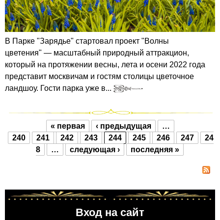
В Парке "Зарядье" стартовал проект "Волны
цветения" — масштабный природный аттракцион,
который на протяжении весны, лета и осени 2022 года
представит москвичам и гостям столицы цветочное
ландшоу. Гости парка уже в...
« первая
‹ предыдущая
…
Страницы
240
241
242
243
244
245
246
247
24
8
…
следующая ›
последняя »
Вход на сайт