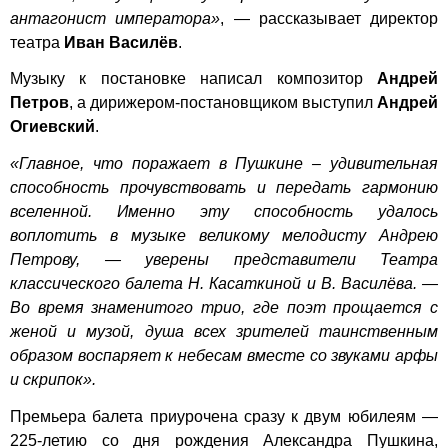
антагонист императора»
, — рассказывает директор
театра
Иван Василёв
.
Музыку к постановке написал композитор
Андрей
Петров
, а дирижером-постановщиком выступил
Андрей
Огиевский
.
«Главное, что поражает в Пушкине – удивительная
способность прочувствовать и передать гармонию
вселенной. Именно эту способность удалось
воплотить в музыке великому мелодисту Андрею
Петрову, — уверены представители Театра
классического балета Н. Касаткиной и В. Василёва. —
Во время знаменитого трио, где поэт прощается с
женой и музой, душа всех зрителей таинственным
образом воспаряет к небесам вместе со звуками арфы
и скрипок».
Премьера балета приурочена сразу к двум юбилеям —
225-летию со дня рождения Александра Пушкина,