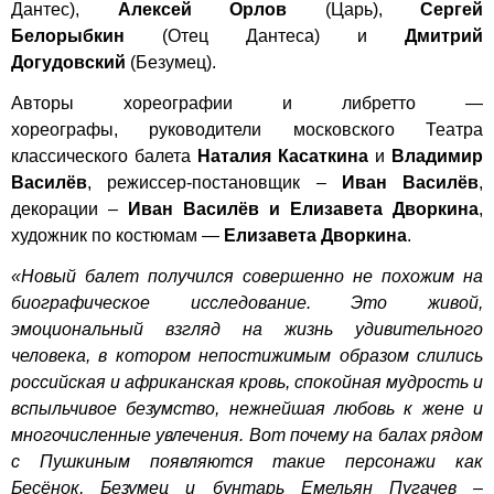
Дантес),
Алексей Орлов
(Царь),
Сергей
Белорыбкин
(Отец Дантеса) и
Дмитрий
Догудовский
(Безумец).
Авторы хореографии и либретто —
хореографы, руководители московского Театра
классического балета
Наталия Касаткина
и
Владимир
Василёв
, режиссер-постановщик –
Иван Василёв
,
декорации –
Иван Василёв и Елизавета Дворкина
,
художник по костюмам —
Елизавета Дворкина
.
«Новый балет получился совершенно не похожим на
биографическое исследование. Это живой,
эмоциональный взгляд на жизнь удивительного
человека, в котором непостижимым образом слились
российская и африканская кровь, спокойная мудрость и
вспыльчивое безумство, нежнейшая любовь к жене и
многочисленные увлечения. Вот почему на балах рядом
с Пушкиным появляются такие персонажи как
Бесёнок, Безумец и бунтарь Емельян Пугачев –