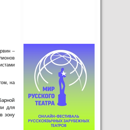
рвин –
лионов
тистами
ом, на
барной
ли для
в зону