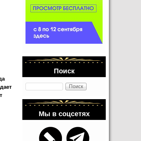
Поиск
да
Поиск
здает
т
Мы в соцсетях