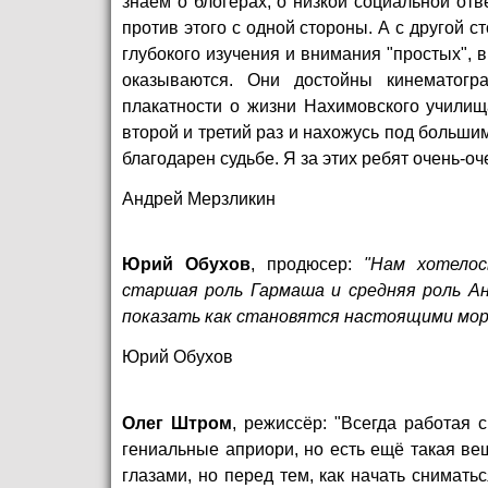
знаем о блогерах, о низкой социальной отв
против этого с одной стороны. А с другой 
глубокого изучения и внимания "простых", 
оказываются. Они достойны кинематогра
плакатности о жизни Нахимовского училищ
второй и третий раз и нахожусь под больши
благодарен судьбе. Я за этих ребят очень-оч
Андрей Мерзликин
Юрий Обухов
, продюсер:
"Нам хотелос
старшая роль Гармаша и средняя роль Ан
показать как становятся настоящими мо
Юрий Обухов
Олег Штром
, режиссёр: "Всегда работая 
гениальные априори, но есть ещё такая вещ
глазами, но перед тем, как начать снимать