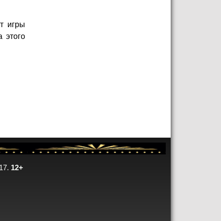
т игры
а этого
17.
12+