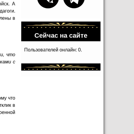
ойск. А
дагоги.
лены в
Сейчас на сайте
Пользователей онлайн: 0.
и, что
ками с
ому что
тклик в
оенной