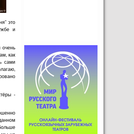
ня" это
ужбе и
я очень
ам, как
ь сами
олагаю,
ровано
тёры -
ршенно
 данном
больше