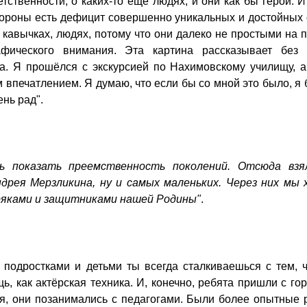
етственности, о каких-то ещё людях, и они как бы герои. 
стороны есть дефицит совершенно уникальных и достойных
в кавычках, людях, потому что они далеко не простыми на 
фического внимания. Эта картина рассказывает без 
а. Я прошёлся с экскурсией по Нахимовскому училищу, а
м впечатлением. Я думаю, что если бы со мной это было, я
ень рад".
ь показать преемственность поколений. Отсюда взя
дрея Мерзликина, ну и самых маленьких. Через них мы 
ряками и защитниками нашей Родины"
.
с подростками и детьми ты всегда сталкиваешься с тем, 
ь, как актёрская техника. И, конечно, ребята пришли с г
ся, они позанимались с педагогами. Были более опытные 