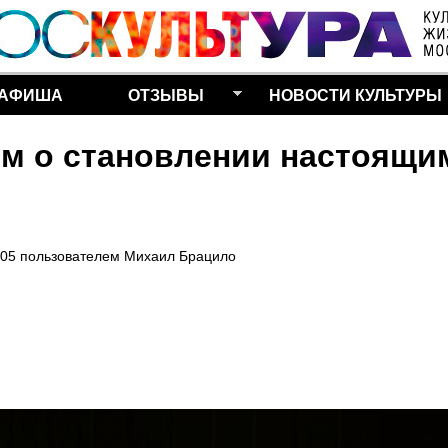
Перейти к основному
содержанию
АФИША
ОТЗЫВЫ
НОВОСТИ КУЛЬТУРЫ
м о становлении настоящи
:05
пользователем
Михаил Брацило