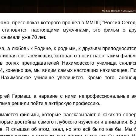
ма, пресс-показ которого прошёл в ММПЦ "Россия Сегод
 становятся настоящими мужчинами, это фильм о др
снимали уже 70 лет.
а, а любовь к Родине, к родным, к друзьям преподноситс
ктивная составляющая, которая относит нас к таким фильм
 в ролях преподавателей Нахимовского училища снялис
И, конечно же, мы видим самых настоящих нахимовцев. П
Нахимовское училище увеличится. Кроме того, анонси
ргей Гармаш, а наравне с ними непрофессиональные ак
льма решили пойти в актёрскую профессию.
имаются фильмы, которые рассказывают о каких-то сове
оторые достойны самого глубокого изучения и внимания. В
. Я слышал об этом, знал, но это всё было как бы. Мы 