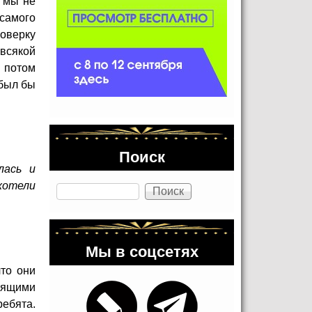
И мы не
 самого
поверку
всякой
 потом
 был бы
Поиск
лась и
Поиск
хотели
Мы в соцсетях
что они
орящими
ребята.