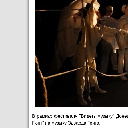
В рамках фестиваля "Видеть музыку" Доне
Гюнт" на музыку Эдварда Грига.