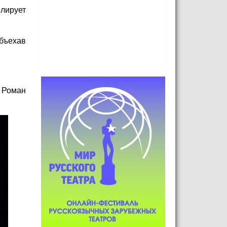
олирует
объехав
 Роман