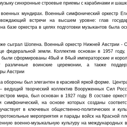
 музыку синхронные строевые приемы с карабинами и шаш
 военных мундирах. Военный симфонический оркестр Ег
овождающий встречи на высшем уровне: глав госуда
 на базе оркестра в целях подготовки музыкантов была о
же сыграл Шопена. Военный оркестр Нижней Австрии - О
ице федеральной земли. Коллектив основан в 1957 году,
гда были сформированы 49ый и 84ый императорские и коро
т различные воинские церемонии, а также поддер
уры Австрии
а обороны был элегантен в красивой яркой форме. Центр
— ведущий творческий коллектив Вооруженных Сил Росс
естров мира, был основан в 1927 году. В составе оркес
и симфонический, на основе которых созданы соответс
участвует в ключевых общественно-политических и куль
 протокольные мероприятия и парады войск на Красной п
венную военно-музыкальную культуру на международных в