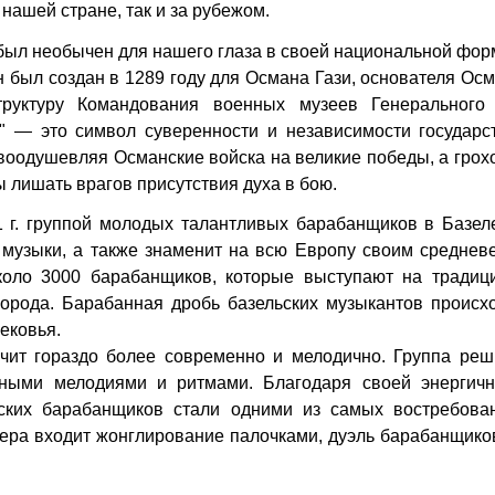
нашей стране, так и за рубежом.
был необычен для нашего глаза в своей национальной фор
 был создан в 1289 году для Османа Гази, основателя Ос
труктуру Командования военных музеев Генерального
 — это символ суверенности и независимости государст
 воодушевляя Османские войска на великие победы, а гро
 лишать врагов присутствия духа в бою.
1 г. группой молодых талантливых барабанщиков в Базел
 музыки, а также знаменит на всю Европу своим среднев
коло 3000 барабанщиков, которые выступают на традиц
города. Барабанная дробь базельских музыкантов происх
ековья.
учит гораздо более современно и мелодично. Группа реш
ьными мелодиями и ритмами. Благодаря своей энергичн
рских барабанщиков стали одними из самых востребова
ера входит жонглирование палочками, дуэль барабанщико