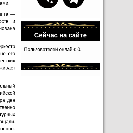
ками.
ипта —
рств и
снована
Сейчас на сайте
ркестр
Пользователей онлайн: 0.
 но его
левских
живает
альный
ийской
тра два
твенно
турных
лощади.
оенно-