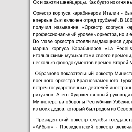
Ох и зажгли швейцарцы. Как будто из огня 
Оркестр корпуса карабинеров Италии - был
впервые был включен отряд трубачей. В 186
получил называние «Оркестр корпуса ка
профессиональный уровень оркестра, но и ег
Во главе оркестра стояли выдающиеся дир
марша корпуса Карабинеров «La Fedeli
итальянскими музыкантами своего времени, 
несколько фонодокументов времен Второй Ми
Образцово-показательный оркестр Министер
военного оркестра Краснознаменного Турке
встреч государственных деятелей иностра
ритуалов. А его Художественный руководи
Министерства обороны Республики Узбекист
из моих дедов, который был родом из Север
Президентский оркестр cлужбы государств
«Айбын» - Президентский оркестр включа