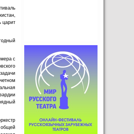
стиваль
кистан,
ь царит
годный
омера с
вского
задачи
очетном
альная
вардии
арядный
ркестр
 общей