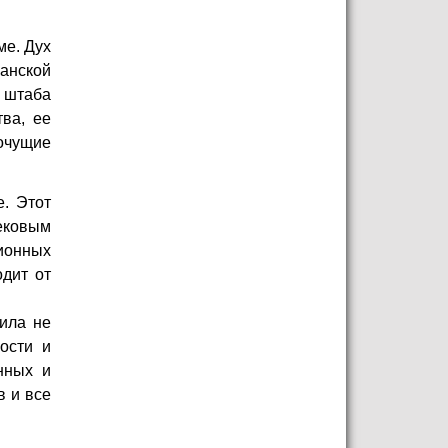
ме. Дух
манской
 штаба
ва, ее
хочущие
е. Этот
ековым
ионных
одит от
ила не
ости и
нных и
в и все