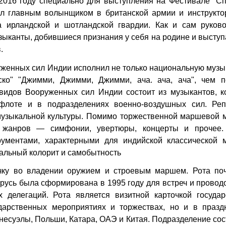
 2016 году специально для выступления на Фестивале "С
л главным волынщиком в британской армии и инструкто
 ирландской и шотландской гвардии. Как и сам руково
зыканты, добившиеся признания у себя на родине и высту
.
женных сил Индии исполнил не только национальную музык
ско" "Джимми, Джимми, Джимми, ача. ача, ача", чем п
видов Вооруженных сил Индии состоит из музыкантов, к
 флоте и в подразделениях военно-воздушных сил. Реп
музыкальной культуры. Помимо торжественной маршевой м
х жанров — симфонии, увертюры, концерты и прочее.
ументами, характерными для индийской классической м
нальный колорит и самобытность
чку во владении оружием и строевым маршем. Рота поч
усь была сформирована в 1995 году для встреч и провод
 делегаций. Рота является визитной карточкой государ
дарственных мероприятиях и торжествах, но и в празд
енесуэлы, Польши, Катара, ОАЭ и Китая. Подразделение сос