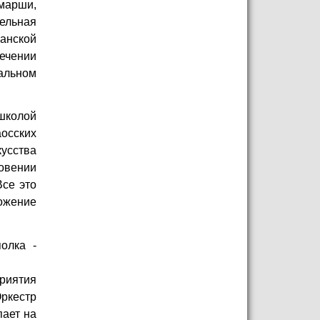
 марши,
ельная
анской
ечении
альном
 школой
аосских
усства
овении
Все это
ложение
олка -
риятия
Оркестр
пает на