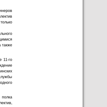
бинеров
ллектив
только
льного
щимися
а также
е 11-го
ождение
оинских
службы
 одного
 полка
ектив,