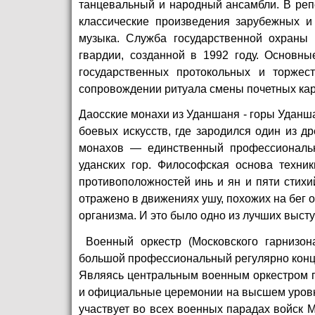
танцевальный и народный ансамбли. В реп
классические произведения зарубежных и 
музыка. Служба государственной охраны 
гвардии, созданной в 1992 году. Основны
государственных протокольных и торжес
сопровождении ритуала смены почетных кара
Даосские монахи из Уданшаня - горы Уданш
боевых искусств, где зародился один из д
монахов — единственный профессиональн
уданских гор. Философская основа техни
противоположностей инь и ян и пяти стихий
отражено в движениях ушу, похожих на бег 
организма. И это было одно из лучших выст
Военный оркестр (Московского гарнизона
большой профессиональный регулярно конц
Являясь центральным военным оркестром г
и официальные церемонии на высшем уровне
участвует во всех военных парадах войск М