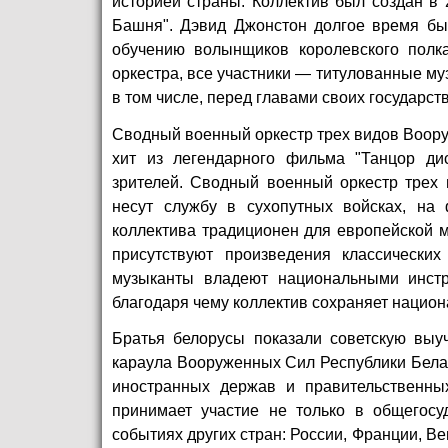
историей страны. Коллектив был создан в
Башня". Дэвид Джонстон долгое время бы
обучению волынщиков королевского полка
оркестра, все участники — титулованные му
в том числе, перед главами своих государств
Сводный военный оркестр трех видов Воору
хит из легендарного фильма "Танцор ди
зрителей. Сводный военный оркестр трех 
несут службу в сухопутных войсках, на
коллектива традиционен для европейской 
присутствуют произведения классически
музыканты владеют национальными инстр
благодаря чему коллектив сохраняет нацио
Братья белорусы показали советскую выу
караула Вооруженных Сил Республики Белар
иностранных держав и правительственных
принимает участие не только в общегосу
событиях других стран: России, Франции, В