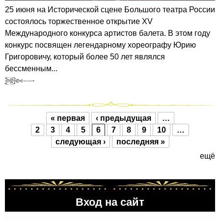
25 июня на Исторической сцене Большого театра России
состоялось торжественное открытие XV
Международного конкурса артистов балета. В этом году
конкурс посвящен легендарному хореографу Юрию
Григоровичу, который более 50 лет являлся
бессменным...
« первая
‹ предыдущая
…
Страницы
2
3
4
5
6
7
8
9
10
…
следующая ›
последняя »
ещё
Вход на сайт