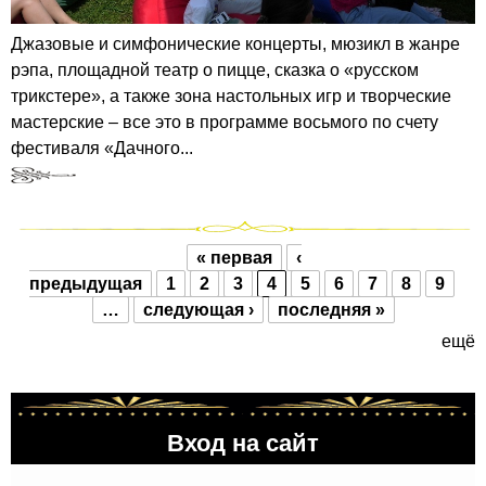
Джазовые и симфонические концерты, мюзикл в жанре
рэпа, площадной театр о пицце, сказка о «русском
трикстере», а также зона настольных игр и творческие
мастерские – все это в программе восьмого по счету
фестиваля «Дачного...
« первая
‹
Страницы
предыдущая
1
2
3
4
5
6
7
8
9
…
следующая ›
последняя »
ещё
Вход на сайт