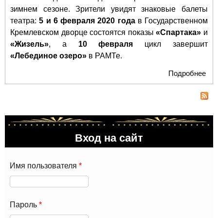
зимнем сезоне. Зрители увидят знаковые балеты
театра:
5 и 6 февраля 2020 года
в Государственном
Кремлевском дворце состоятся показы
«Спартака»
и
«Жизель»
, а
10 февраля
цикл завершит
«Лебединое озеро»
в РАМТе.
Подробнее
о Т
кла
бал
пок
зна
пос
Вход на сайт
лу
сце
Мо
Имя пользователя
*
Пароль
*