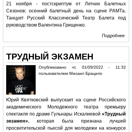
21 ноября - постскриптум от Летних Балетных
Сезонов: осенний балетный день на сцене РАМТа.
Танцует Русский Классический Театр Балета под
руководством Валентина Грищенко.
Подробнее
о
Ба
на
ТРУДНЫЙ ЭКЗАМЕН
сце
РА
Опубликовано
чт, 01/09/2022 - 11:32
пользователем
Михаил Брацило
Юрий Квятковский выпускает на сцене Российского
академического Молодежного театра премьеру
спектакля по драме Гульнары Искалиевой
«Трудный
экзамен»
, которая была признана лучшей
просветительской пьесой для молодежи на конкурсе