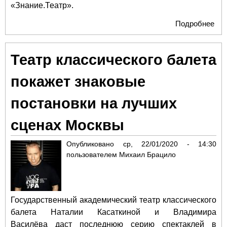
«Знание.Театр».
Подробнее
о
ТР
ЭК
Театр классического балета
покажет знаковые
постановки на лучших
сценах Москвы
Опубликовано
ср, 22/01/2020 - 14:30
пользователем
Михаил Брацило
Государственный академический театр классического
балета Наталии Касаткиной и Владимира
Василёва
даст последнюю серию спектаклей в