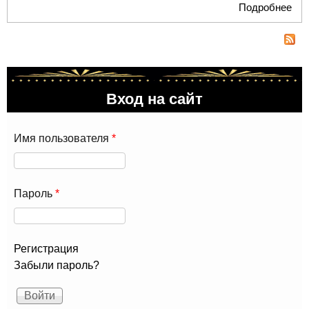
Подробнее
о Д
Ро
Ми
Бул
Бул
до
Вход на сайт
Имя пользователя
*
Пароль
*
Регистрация
Забыли пароль?