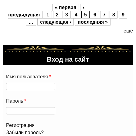
« первая
‹
Страницы
предыдущая
1
2
3
4
5
6
7
8
9
…
следующая ›
последняя »
ещё
Вход на сайт
Имя пользователя
*
Пароль
*
Регистрация
Забыли пароль?