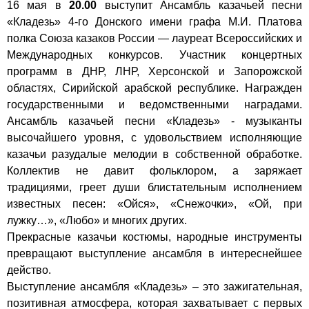
16 мая в
20.00
выступит Ансамбль казачьей песни
«Кладезь» 4-го Донского имени графа М.И. Платова
полка Союза казаков России — лауреат Всероссийских и
Международных конкурсов. Участник концертных
программ в ДНР, ЛНР, Херсонской и Запорожской
областях, Сирийской арабской республике. Награжден
государственными и ведомственными наградами.
Ансамбль казачьей песни «Кладезь» - музыканты
высочайшего уровня, с удовольствием исполняющие
казачьи разудалые мелодии в собственной обработке.
Коллектив не давит фольклором, а заряжает
традициями, греет души блистательным исполнением
известных песен: «Ойся», «Снежочки», «Ой, при
лужку…», «Любо» и многих других.
Прекрасные казачьи костюмы, народные инструменты
превращают выступление ансамбля в интереснейшее
действо.
Выступление ансамбля «Кладезь» – это зажигательная,
позитивная атмосфера, которая захватывает с первых