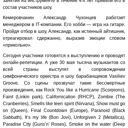
занятия на инструменте в течение 4-х лет привели его в
состав участников шоу.
Кемеровчанин Александр Чухонцев работает
менеджером в IT-компании. Его хобби — игра на гитаре.
Пройдя отбор в шоу, Александр, как истинный айтишник,
отреагировал сдержанно, выразив эмоции словом
«прикольно».
Сегодня участники готовятся к выступлению и проводят
онлайн-репетиции. А уже 30 мая тысяча музыкантов со
всей страны выступят в сопровождении
симфонического оркестра и шоу барабанщиков Vasiliev
Groove. Со сцены прозвучат такие бессмертные
произведения, как Rock You like a Hurricane (Scorpions),
Faint (Linkin park), Californication (RHCP), Zombie (The
Cranberries), Smells like teen spirit (Nirvana), Show must go
on (Queen), Final Countdown (Europe), Paranoid (Black
Sabbath), It’s my life (Bon Jovi), Unforgiven 2 (Metallica),
Paradise City (Guns’n’ Roses), Smoke on the water (Deep