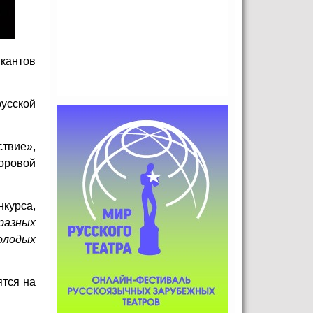
кантов
усской
ствие»,
оровой
курса,
разных
олодых
ятся на