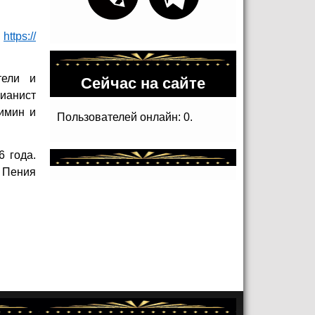
:
https://
Сейчас на сайте
тели и
пианист
имин и
Пользователей онлайн: 0.
6 года.
о Пения