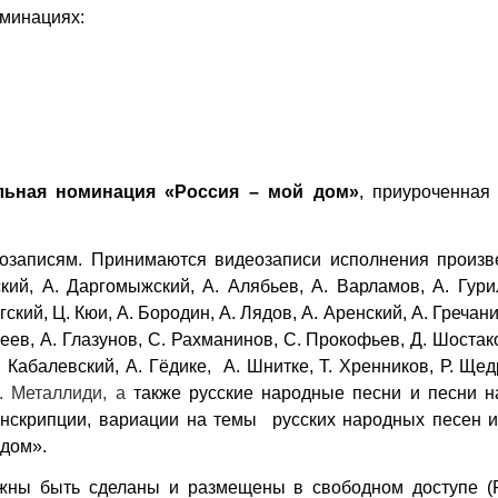
оминациях:
льная номинация «Россия – мой дом»
, приуроченная
еозаписям. Принимаются видеозаписи исполнения произв
кий, А. Даргомыжский, А. Алябьев, А. Варламов, А. Гури
кий, Ц. Кюи, А. Бородин, А. Лядов, А. Аренский, А. Гречани
еев, А. Глазунов, С. Рахманинов, С. Прокофьев, Д. Шостако
. Кабалевский, А. Гёдике, А. Шнитке, Т. Хренников, Р. Ще
Ж. Металлиди, а
также русские народные песни и песни н
анскрипции, вариации на темы русских народных песен и
 дом».
жны быть сделаны и размещены в свободном доступе (R