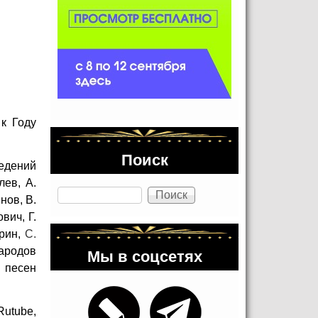
 к Году
Поиск
едений
лев, А.
Поиск
нов, В.
вич, Г.
дрин,
С.
Мы в соцсетях
ародов
 песен
utube,