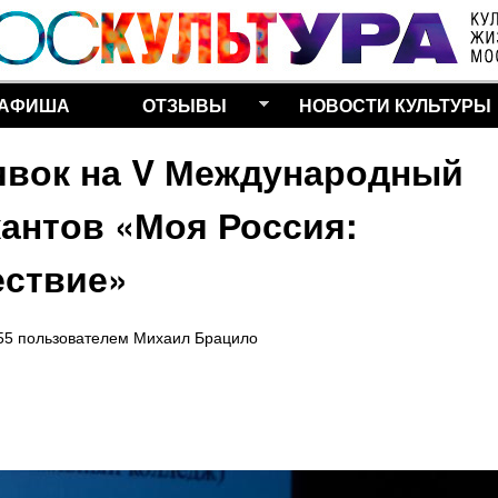
Перейти к основному
содержанию
АФИША
ОТЗЫВЫ
НОВОСТИ КУЛЬТУРЫ
явок на V Международный
антов «Моя Россия:
ествие»
55
пользователем
Михаил Брацило