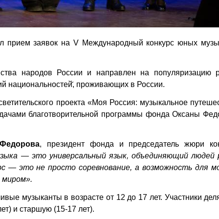
л прием заявок на V Международный конкурс юных музы
нства народов России и направлен на
популяризацию р
й национальностей̆, проживающих в России.
светительского проекта «Моя Россия: музыкальное путеше
задачами благотворительной программы фонда Оксаны Фед
 Федорова
, президент фонда и председатель жюри кон
узыка — это универсальный язык, объединяющий людей 
рс — это не просто соревнование, а возможность для м
 миром».
ивые музыканты в возрасте от 12 до 17 лет. Участники дел
т) и старшую (15-17 лет).