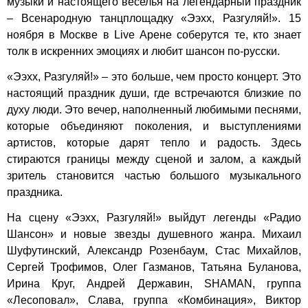
музыки и настоящего веселья на легендарный праздник
– Всенародную танцплощадку «Ээхх, Разгуляй!». 15
ноября в Москве в Live Арене соберутся те, кто знает
толк в искренних эмоциях и любит шансон по-русски.
«Ээхх, Разгуляй!» – это больше, чем просто концерт. Это
настоящий праздник души, где встречаются близкие по
духу люди. Это вечер, наполненный любимыми песнями,
которые объединяют поколения, и выступлениями
артистов, которые дарят тепло и радость. Здесь
стираются границы между сценой и залом, а каждый
зритель становится частью большого музыкального
праздника.
На сцену «Ээхх, Разгуляй!» выйдут легенды «Радио
Шансон» и новые звезды душевного жанра. Михаил
Шуфутинский, Александр Розенбаум, Стас Михайлов,
Сергей Трофимов, Олег Газманов, Татьяна Буланова,
Ирина Круг, Андрей Державин, SHAMAN, группа
«Лесоповал», Слава, группа «Комбинация», Виктор