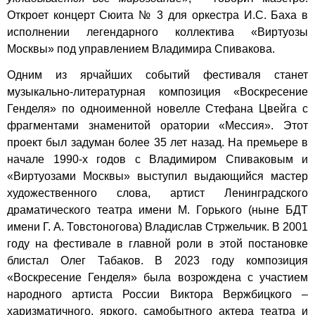
Откроет концерт Сюита № 3 для оркестра И.С. Баха в
исполнении легендарного коллектива «Виртуозы
Москвы» под управлением Владимира Спивакова.
Одним из ярчайших событий фестиваля станет
музыкально-литературная композиция «Воскресение
Генделя» по одноименной новелле Стефана Цвейга с
фрагментами знаменитой оратории «Мессия». Этот
проект был задуман более 35 лет назад. На премьере в
начале 1990-х годов с Владимиром Спиваковым и
«Виртуозами Москвы» выступил выдающийся мастер
художественного слова,
артист Ленинградского
драматического театра имени М. Горького (ныне БДТ
имени Г. А. Товстоногова) Владислав Стржельчик. В 2001
году на фестивале в главной роли в этой постановке
блистал Олег Табаков. В 2023 году композиция
«Воскресение Генделя» была возрождена с участием
народного артиста России Виктора Вержбицкого –
харизматичного, яркого, самобытного актера театра и