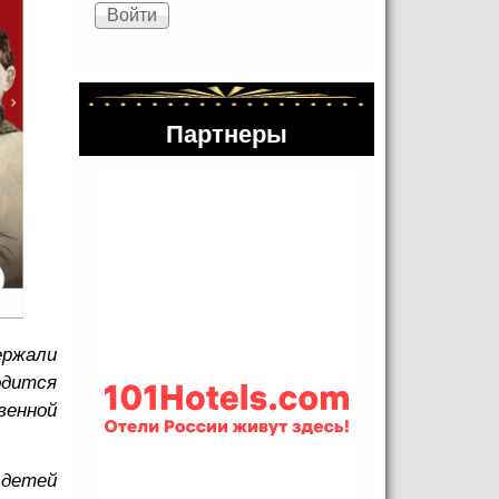
Партнеры
ержали
одится
венной
 детей