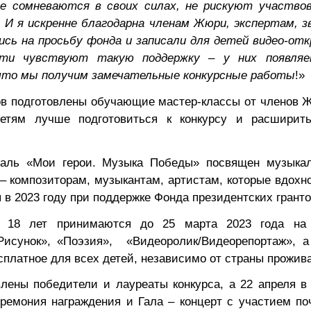
ие сомневаются в своих силах, не рискуют участво
. И я искренне благодарна членам Жюри, экспертам, з
ись на просьбу фонда и записали для детей видео-от
дети чувствуют такую поддержку – у них появля
а, что мы получим замечательные конкурсные работы
!»
в подготовлены обучающие мастер-классы от членов 
 детям лучше подготовиться к конкурсу и расширит
валь «Мои герои. Музыка Победы» посвящен музыка
– композиторам, музыкантам, артистам, которые вдохн
 в 2023 году при поддержке Фонда президентских гранто
о 18 лет принимаются до 25 марта 2023 года на
сунок», «Поэзия», «Видеоролик/Видеорепортаж», а
есплатное для всех детей, независимо от страны прожив
лены победители и лауреаты конкурса, а 22 апреля в
ремония награждения и Гала – концерт с участием по