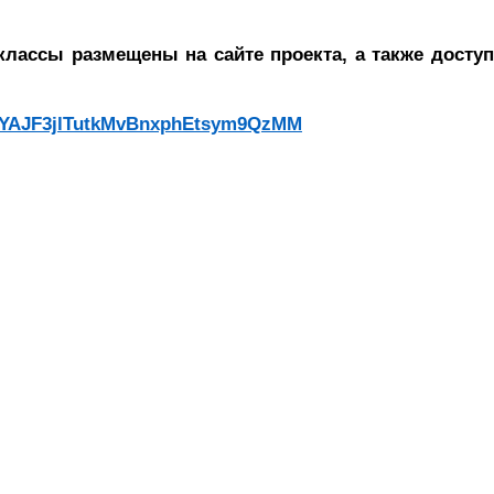
классы размещены на сайте проекта, а также досту
QDAYAJF3jlTutkMvBnxphEtsym9QzMM