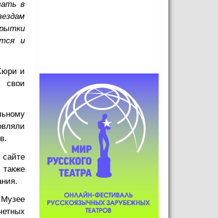
вать в
вездам
крытки
ется и
Жюри и
ь свои
льному
овляли
в.
 сайте
 также
ания.
 Музее
четных