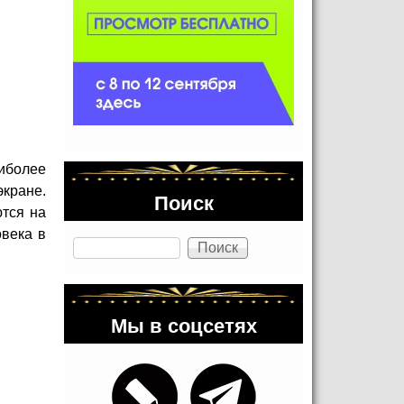
аиболее
кране.
Поиск
ются на
овека в
Поиск
Мы в соцсетях