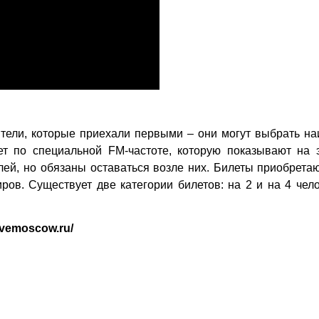
ители, которые приехали первыми – они могут выбрать н
ет по специальной FM-частоте, которую показывают на э
лей, но обязаны оставаться возле них. Билеты приобрета
ов. Существует две категории билетов: на 2 и на 4 чел
rivemoscow.ru/