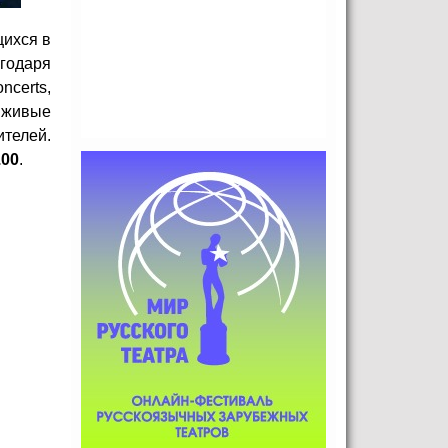
щихся в
годаря
ncerts,
ь живые
ителей.
.00
.