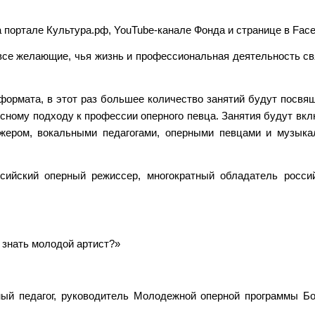
портале Культура.рф, YouTube-канале Фонда и странице в Face
се желающие, чья жизнь и профессиональная деятельность св
ормата, в этот раз большее количество занятий будут посвя
сному подходу к профессии оперного певца. Занятия будут вкл
ижером, вокальными педагогами, оперными певцами и музык
йский оперный режиссер, многократный обладатель росси
 знать молодой артист?»
й педагог, руководитель Молодежной оперной программы Б