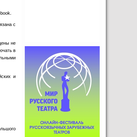
book.
язана с
щены не
ючать в
альными
йских и
ольшого