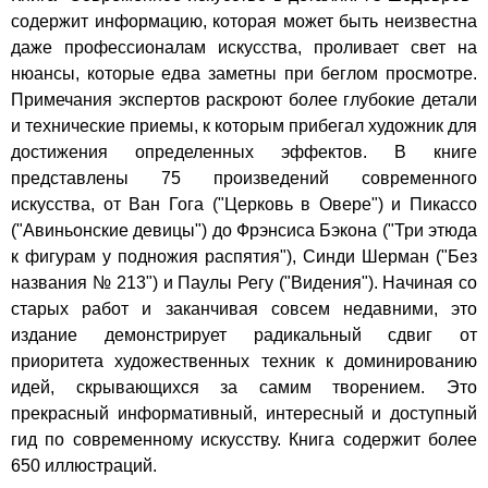
содержит информацию, которая может быть неизвестна
даже профессионалам искусства, проливает свет на
нюансы, которые едва заметны при беглом просмотре.
Примечания экспертов раскроют более глубокие детали
и технические приемы, к которым прибегал художник для
достижения определенных эффектов. В книге
представлены 75 произведений современного
искусства, от Ван Гога ("Церковь в Овере") и Пикассо
("Авиньонские девицы") до Фрэнсиса Бэкона ("Три этюда
к фигурам у подножия распятия"), Синди Шерман ("Без
названия № 213") и Паулы Регу ("Видения"). Начиная со
старых работ и заканчивая совсем недавними, это
издание демонстрирует радикальный сдвиг от
приоритета художественных техник к доминированию
идей, скрывающихся за самим творением. Это
прекрасный информативный, интересный и доступный
гид по современному искусству. Книга содержит более
650 иллюстраций.