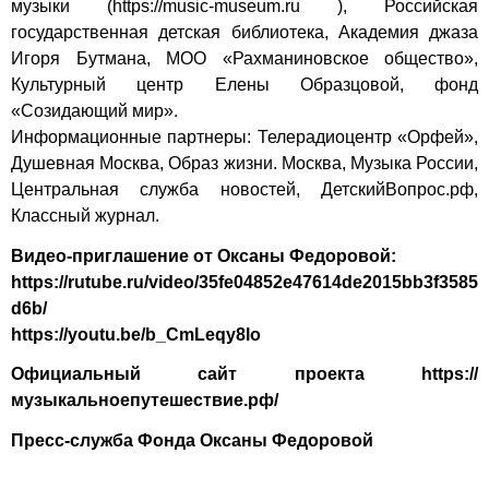
музыки (
https://music-museum.ru
), Российская
государственная детская библиотека, Академия джаза
Игоря Бутмана, МОО «Рахманиновское общество»,
Культурный центр Елены Образцовой, фонд
«Созидающий мир».
Информационные партнеры: Телерадиоцентр «Орфей»,
Душевная Москва, Образ жизни. Москва, Музыка России,
Центральная служба новостей, ДетскийВопрос.рф,
Классный журнал.
Видео-приглашение от Оксаны Федоровой:
https://rutube.ru/video/35fe04852e47614de2015bb3f3585
d6b/
https://youtu.be/b_CmLeqy8lo
Официальный сайт проекта https://
музыкальноепутешествие.рф/
Пресс-служба Фонда Оксаны Федоровой