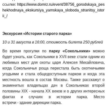
ссылке:
https://www.domrz.ru/event/38756_gorodskaya_pes
hekhodnaya_ekskursiya_yamskaya_sloboda_stranitsy_istor
ii_/
Экскурсия
«
Истории старого парка
»
10 и 31 августа в 16:00, стоимость билета 250 рублей
Во время прогулки по
парку «Сокольники»
можно
будет узнать, как Сокольники в XVII веке стали одним из
любимых мест для охоты царя Алексея Михайловича,
когда Сокольничья роща перестала быть охотничьими
угодьями и стала общедоступным парком и когда эта
местность вошла в состав Москвы. Также расскажут о
знаменитых владельцах дач в Сокольниках второй
половины XIX - начала XX веков и о других интересных
фактах и случаях в истории парка.
Место
встречи
-
здание дирекции парка.