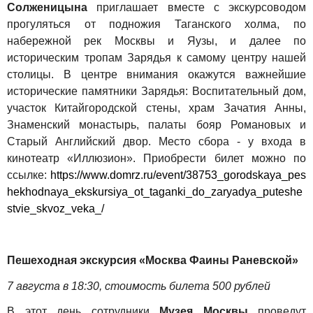
Солженицына
приглашает вместе с экскурсоводом
прогуляться от подножия Таганского холма, по
набережной рек Москвы и Яузы, и далее по
историческим тропам Зарядья к самому центру нашей
столицы. В центре внимания окажутся важнейшие
исторические памятники Зарядья: Воспитательный дом,
участок Китайгородской стены, храм Зачатия Анны,
Знаменский монастырь, палаты бояр Романовых и
Старый Английский двор.
Место сбора - у входа в
кинотеатр «Иллюзион». Приобрести билет можно по
ссылке:
https://www.domrz.ru/event/38753_gorodskaya_pes
hekhodnaya_ekskursiya_ot_taganki_do_zaryadya_puteshe
stvie_skvoz_veka_/
Пешеходная экскурсия «Москва Фаины Раневской»
7 августа в 18:30, стоимость билета 500 рублей
В этот день с
отрудники
Музея Москвы
проведут