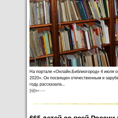
На портале «Онлайн.Библиогород» 4 июля 
2020». Он посвящен отечественным и заруб
году, рассказала...
665 детей со всей России