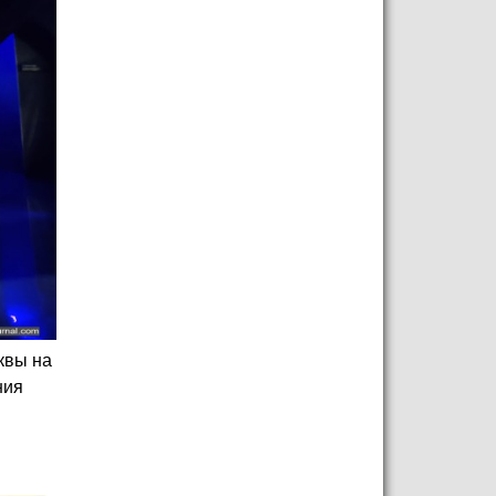
квы на
ния