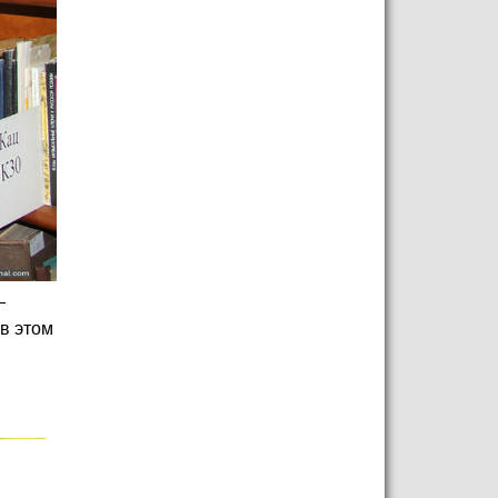
—
в этом