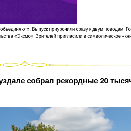
с объединяют». Выпуск приурочили сразу к двум поводам: Г
льства «Эксмо». Зрителей пригласили в символическое «к
Суздале собрал рекордные 20 тыся