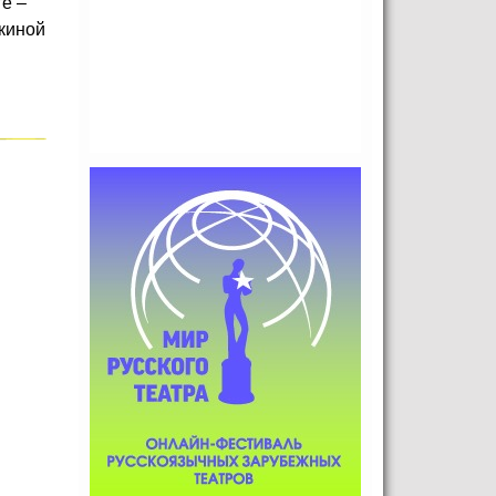
е –
бкиной