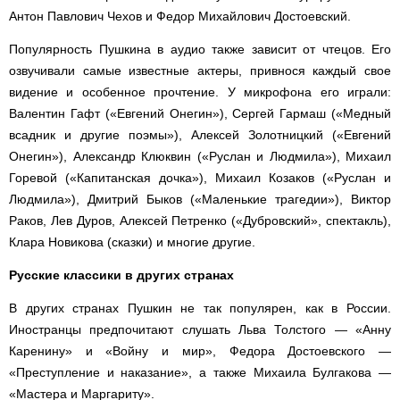
Антон Павлович Чехов и Федор Михайлович Достоевский.
Популярность Пушкина в аудио также зависит от чтецов. Его
озвучивали самые известные актеры, привнося каждый свое
видение и особенное прочтение. У микрофона его играли:
Валентин Гафт («Евгений Онегин»), Сергей Гармаш («Медный
всадник и другие поэмы»), Алексей Золотницкий («Евгений
Онегин»), Александр Клюквин («Руслан и Людмила»), Михаил
Горевой («Капитанская дочка»), Михаил Козаков («Руслан и
Людмила»), Дмитрий Быков («Маленькие трагедии»), Виктор
Раков, Лев Дуров, Алексей Петренко («Дубровский», спектакль),
Клара Новикова (сказки) и многие другие.
Русские классики в других странах
В других странах Пушкин не так популярен, как в России.
Иностранцы предпочитают слушать Льва Толстого — «Анну
Каренину» и «Войну и мир», Федора Достоевского —
«Преступление и наказание», а также Михаила Булгакова —
«Мастера и Маргариту».