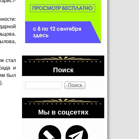
тарист-
ности:
дарной
ьцова.
ылова,
м стал
Поиск
рада и
им был
Поиск
).
Мы в соцсетях