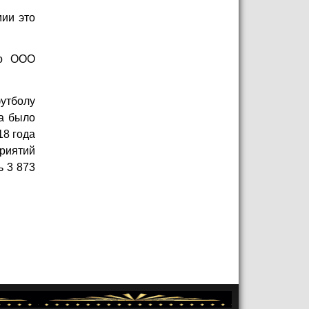
мии это
ло ООО
утболу
а было
18 года
приятий
ь 3 873