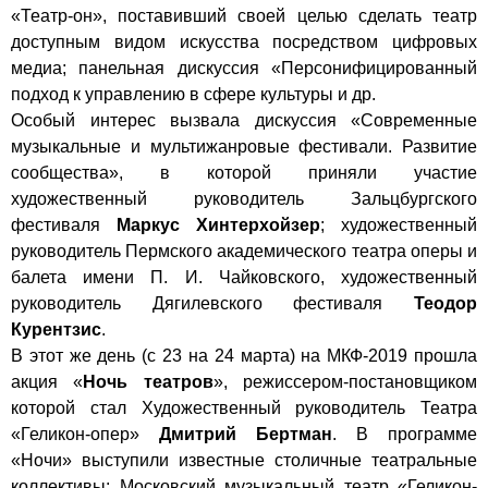
«Театр-он», поставивший своей целью сделать театр
доступным видом искусства посредством цифровых
медиа; панельная дискуссия «Персонифицированный
подход к управлению в сфере культуры и др.
Особый интерес вызвала дискуссия «Современные
музыкальные и мультижанровые фестивали. Развитие
сообщества», в которой приняли участие
художественный руководитель Зальцбургского
фестиваля
Маркус Хинтерхойзер
; художественный
руководитель Пермского академического театра оперы и
балета имени П. И. Чайковского, художественный
руководитель Дягилевского фестиваля
Теодор
Курентзис
.
В этот же день (с 23 на 24 марта) на МКФ-2019 прошла
акция «
Ночь театров
», режиссером-постановщиком
которой стал Художественный руководитель Театра
«Геликон-опер»
Дмитрий Бертман
. В программе
«Ночи» выступили известные столичные театральные
коллективы: Московский музыкальный театр «Геликон-