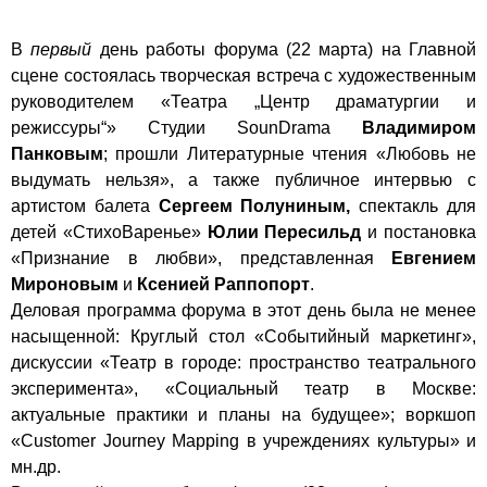
В
первый
день работы форума (22 марта) на Главной
сцене состоялась творческая встреча с художественным
руководителем «Театра „Центр драматургии и
режиссуры“» Студии SounDrama
Владимиром
Панковым
; прошли Литературные чтения «Любовь не
выдумать нельзя», а также публичное интервью с
артистом балета
Сергеем Полуниным,
спектакль для
детей «СтихоВаренье»
Юлии Пересильд
и постановка
«Признание в любви», представленная
Евгением
Мироновым
и
Ксенией Раппопорт
.
Деловая программа форума в этот день была не менее
насыщенной: Круглый стол «Событийный маркетинг»,
дискуссии «Театр в городе: пространство театрального
эксперимента», «Социальный театр в Москве:
актуальные практики и планы на будущее»; воркшоп
«Customer Journey Mapping в учреждениях культуры» и
мн.др.