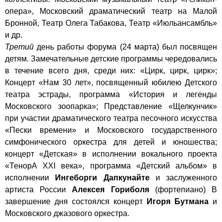
опера», Московский драматический театр на Малой
Бронной, Театр Олега Табакова, Театр «Июльансамбль»
и др.
Третий
день работы форума (24 марта) был посвящен
детям. Замечательные детские программы чередовались
в течение всего дня, среди них: «Цирк, цирк, цирк»;
Концерт «Нам 30 лет», посвященный юбилею Детского
театра эстрады, программа «История и легенды
Московского зоопарка»; Представление «Щелкунчик»
при участии драматического театра песочного искусства
«Пески времени» и Московского государственного
симфонического оркестра для детей и юношества;
концерт «Детская» в исполнении вокального проекта
«ТенорА XXI века», программа «Детский альбом» в
исполнении
Ингеборги Дапкунайте
и заслуженного
артиста России
Алексея Гориболя
(фортепиано) В
завершение дня состоялся концерт
Игоря Бутмана
и
Московского джазового оркестра.