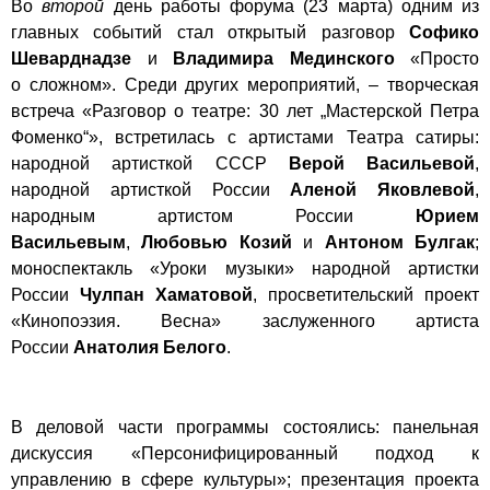
Во
второй
день работы форума (23 марта) одним из
главных событий стал открытый разговор
Софико
Шеварднадзе
и
Владимира Мединского
«Просто
о сложном». Среди других мероприятий, – творческая
встреча «Разговор о театре: 30 лет „Мастерской Петра
Фоменко“», встретилась с артистами Театра сатиры:
народной артисткой СССР
Верой Васильевой
,
народной артисткой России
Аленой Яковлевой
,
народным артистом России
Юрием
Васильевым
,
Любовью Козий
и
Антоном Булгак
;
моноспектакль «Уроки музыки» народной артистки
России
Чулпан Хаматовой
, просветительский проект
«Кинопоэзия. Весна» заслуженного артиста
России
Анатолия Белого
.
В деловой части программы состоялись: панельная
дискуссия «Персонифицированный подход к
управлению в сфере культуры»; презентация проекта