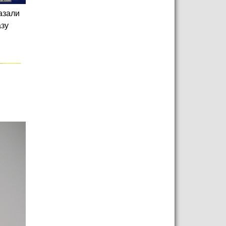
азали
азу