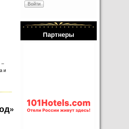
Партнеры
 –
а и
род»