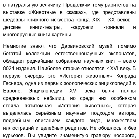
в натуральную величину. Продолжим тему раритетов на
выставке «Животные в сказках», где представлены
шедевры книжного искусства конца XIX – XX веков –
детские книги-театры, -карусели, -тоннели и
многоярусные книги-картины.
Немногие знают, что Дарвиновский музей, помимо
богатой коллекции естественнонаучных экспонатов,
обладает редчайшим собранием научных книг – всего
8024 издания. Наиболее старые относятся к XVI веку. В
первую очередь это «История животных» Конрада
Геснера, одна из первых зоологических энциклопедий в
Европе. Энциклопедии XVI века были полны
средневековых небылиц, но среди них особняком
стояла пятитомная «История животных», которая
выделялась серьёзным научным подходом автора,
подробным описанием каждого вида, множеством
иллюстраций и целебных рецептов. Не обошлось и без
курьёзов. Вы увидите знаменитую гравюру носорога,