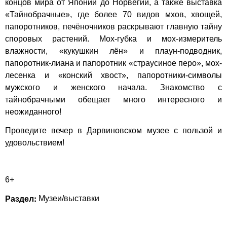
концов мира от Японии до Норвегии, а также выставка
«Тайнобрачные», где более 70 видов мхов, хвощей,
папоротников, печёночников раскрывают главную тайну
споровых растений. Мох-губка и мох-измеритель
влажности, «кукушкин лён» и плаун-подводник,
папоротник-лиана и папоротник «страусиное перо», мох-
лесенка и «конский хвост», папоротники-символы
мужского и женского начала. Знакомство с
тайнобрачными обещает много интересного и
неожиданного!
Проведите вечер в Дарвиновском музее с пользой и
удовольствием!
6+
Раздел:
Музеи/выставки