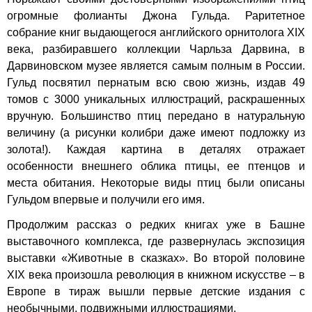
огромные фолианты Джона Гульда. Раритетное
собрание книг выдающегося английского орнитолога XIX
века, разбиравшего коллекции Чарльза Дарвина, в
Дарвиновском музее является самым полным в России.
Гульд посвятил пернатым всю свою жизнь, издав 49
томов с 3000 уникальных иллюстраций, раскрашенных
вручную. Большинство птиц передано в натуральную
величину (а рисунки колибри даже имеют подложку из
золота!). Каждая картина в деталях отражает
особенности внешнего облика птицы, ее птенцов и
места обитания. Некоторые виды птиц были описаны
Гульдом впервые и получили его имя.
Продолжим рассказ о редких книгах уже в Башне
выставочного комплекса, где развернулась экспозиция
выставки «Животные в сказках». Во второй половине
XIX века произошла революция в книжном искусстве – в
Европе в тираж вышли первые детские издания с
необычными, подвижными иллюстрациями.