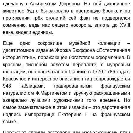
сделанную Альбрехтом Дюрером. На ней диковинное
животное будто бы заковано в настоящую броню, и на
протяжении трёх столетий сей факт не подвергался
сомнению, ведь настоящего носорога, вплоть до XVIII
века, видели единицы.
Еще одно сокровище музейной коллекции –
десятитомное издание Жоржа Бюффона «Естественная
история птиц», поражающее богатством оформления. В
красном, тиснёном золотом переплёте, с муаровым
форзацем, оно напечатано в Париже в 1770-1786 годах.
Красочное и интересное описание птиц сопровождается
948 таблицами, гравированными французским
натуралистом Ф.Мартинетом и вручную раскрашенными
акварелью лучшими художниками того времени. Но
самое замечательное в этом издании – это дарственная
надпись императрице Екатерине II на французском
языке.
Поражают своими достоверными изображениями птиц