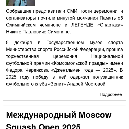
Кер
соз
Собравшие представители СМИ, гости церемонии, и
дв
организаторы почтили минутой молчания Память об
«Н
Олимпийском чемпионе и ЛЕГЕНДЕ «Спартака»
Никите Павловиче Симоняне.
8 декабря в Государственном музее спорта
Министерства спорта Российской Федерации, прошла
торжественная церемония Национальной
футбольной премии «Комсомольской правды» имени
Федора Черенкова «Джентльмен года — 2025». В
2025 году победу в ней одержал полузащитник
футбольного клуба «Зенит» Андрей Мостовой.
Подробнее
о
Дж
Год
Международный Moscow
Squash Open 2025