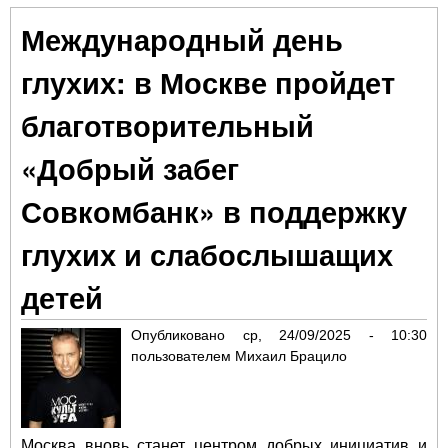
пос
Международный день
«До
Сов
глухих: в Москве пройдет
по
глу
благотворительный
сл
дет
«Добрый забег
Совкомбанк» в поддержку
глухих и слабослышащих
детей
Опубликовано
ср, 24/09/2025 - 10:30
пользователем
Михаил Брацило
Москва вновь станет центром добрых инициатив и