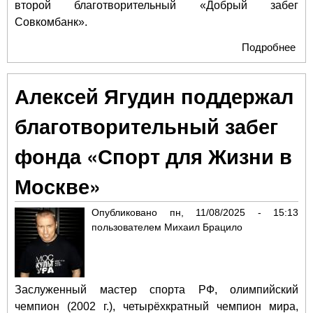
второй благотворительный «Добрый забег
Совкомбанк».
Подробнее
о 
ден
Мос
Алексей Ягудин поддержал
бла
«До
благотворительный забег
Сов
под
фонда «Спорт для Жизни в
и 
дет
Москве»
Опубликовано
пн, 11/08/2025 - 15:13
пользователем
Михаил Брацило
Заслуженный мастер спорта РФ, олимпийский
чемпион (2002 г.), четырёхкратный чемпион мира,