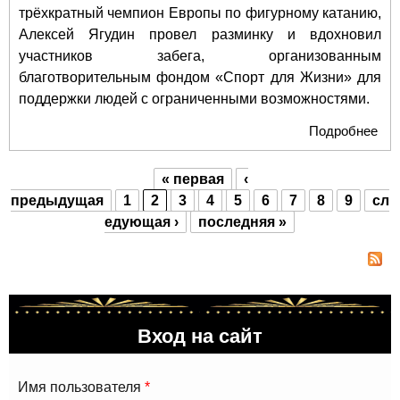
трёхкратный чемпион Европы по фигурному катанию,
Алексей Ягудин провел разминку и вдохновил
участников
забега, организованным
благотворительным фондом «Спорт для Жизни» для
поддержки людей с ограниченными возможностями.
Подробнее
о А
по
бла
« первая
‹
заб
Страницы
предыдущая
1
2
3
4
5
6
7
8
9
сл
«Сп
едующая ›
последняя »
в М
Вход на сайт
Имя пользователя
*