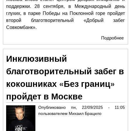
поддержки. 28 сентября, в Международный день
глухих, в парке Победы на Поклонной горе пройдет
второй благотворительный «Добрый забег
Совкомбанк».
Подробнее
о 
ден
Мос
Инклюзивный
бла
«До
благотворительный забег в
Сов
под
кокошниках «Без границ»
и 
дет
пройдет в Москве
Опубликовано
пн, 22/09/2025 - 11:05
пользователем
Михаил Брацило