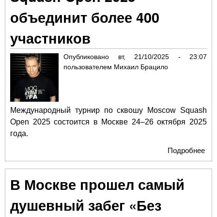
объединит более 400
участников
Опубликовано
вт, 21/10/2025 - 23:07
пользователем
Михаил Брацило
Международный турнир по сквошу Moscow Squash
Open 2025 состоится в Москве 24–26 октября 2025
года.
Подробнее
о
Ме
Mo
В Москве прошел самый
Ope
объ
душевный забег «Без
бол
уча