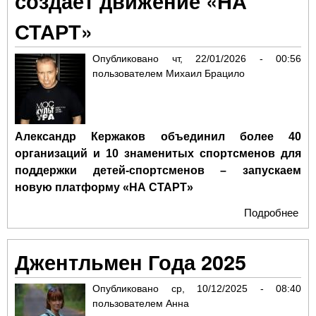
создает движение «НА
СТАРТ»
Опубликовано
чт, 22/01/2026 - 00:56
пользователем
Михаил Брацило
Александр Кержаков объединил более 40
организаций и 10 знаменитых спортсменов для
поддержки детей-спортсменов – запускаем
новую платформу «НА СТАРТ»
Подробнее
о 
дет
сп
Джентльмен Года 2025
ста
дос
Опубликовано
ср, 10/12/2025 - 08:40
про
пользователем
Анна
Ал