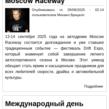
Moscow Raceway
Опубликовано
чт, 28/08/2025 - 02:14
пользователем
Михаил Брацило
13-14 сентября 2025 года на автодроме Moscow
Raceway состоится долгожданное и уже ставшее
традиционным событие — фестиваль Drift Expo,
который знаменует собой завершение летнего
автоспортивного сезона в Москве. Этот уикенд
обещает стать ярким и насыщенным праздником для
всех любителей скорости, драйва и автомобильной
культуры.
Подробнее
о D
202
фи
Международный день
акк
лет