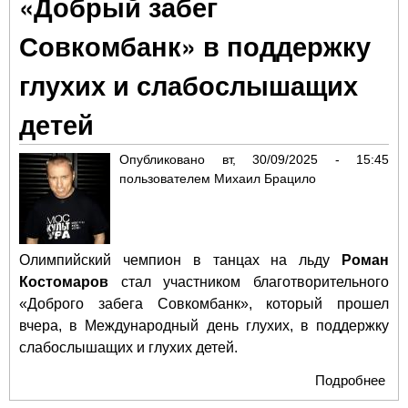
«Добрый забег
заб
«Бе
Совкомбанк» в поддержку
Гра
фо
глухих и слабослышащих
«С
дл
детей
Жи
Опубликовано
вт, 30/09/2025 - 15:45
пользователем
Михаил Брацило
Олимпийский чемпион в танцах на льду
Роман
Костомаров
стал участником благотворительного
«Доброго забега Совкомбанк», который прошел
вчера, в Международный день глухих, в поддержку
слабослышащих и глухих детей.
Подробнее
о Р
Кос